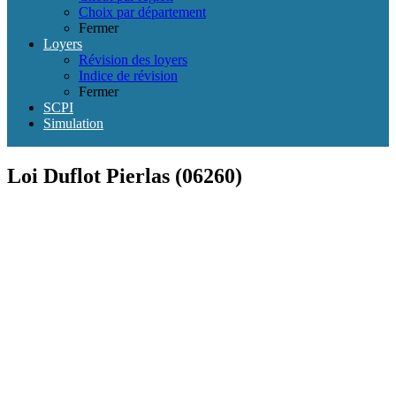
Choix par département
Fermer
Loyers
Révision des loyers
Indice de révision
Fermer
SCPI
Simulation
Loi Duflot Pierlas (06260)