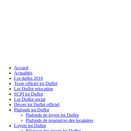
Accueil
Actualités
Loi duflot 2016
Texte officiel loi Duflot
Loi Duflot relocation
SCPI loi Duflot
Loi Duflot social
Décret loi Duflot officiel
Plafonds loi Duflot
Plafonds de loyers loi Duflot
Plafonds de ressources des locataires
Loyers loi Duflot
Révision des loyers loi Duflot