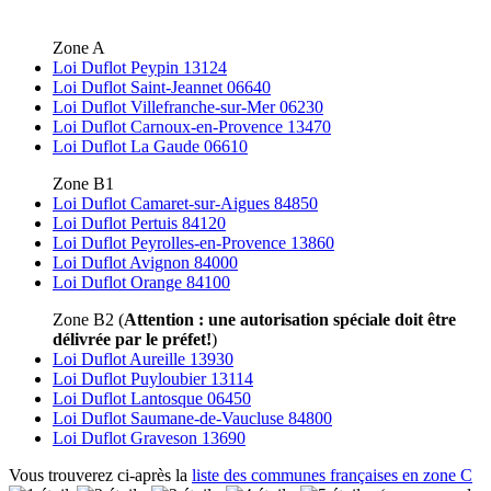
Zone A
Loi Duflot Peypin 13124
Loi Duflot Saint-Jeannet 06640
Loi Duflot Villefranche-sur-Mer 06230
Loi Duflot Carnoux-en-Provence 13470
Loi Duflot La Gaude 06610
Zone B1
Loi Duflot Camaret-sur-Aigues 84850
Loi Duflot Pertuis 84120
Loi Duflot Peyrolles-en-Provence 13860
Loi Duflot Avignon 84000
Loi Duflot Orange 84100
Zone B2 (
Attention : une autorisation spéciale doit être
délivrée par le préfet!
)
Loi Duflot Aureille 13930
Loi Duflot Puyloubier 13114
Loi Duflot Lantosque 06450
Loi Duflot Saumane-de-Vaucluse 84800
Loi Duflot Graveson 13690
Vous trouverez ci-après la
liste des communes françaises en zone C