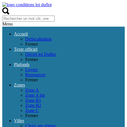
Menu
Accueil
Defiscalisation
Fermer
Texte officiel
Décret loi Duflot
Fermer
Plafonds
Loyers
Ressources
Fermer
Zones
Zone A
Zone A bis
Zone B1
Zone B2
Zone C
Fermer
Villes
Choix par région