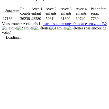
En
Avec 1
Avec 2
Avec 3
Avec 4
Par enfant
Célibataire
couple
enfant
enfants
enfants
enfants
supp.
27136
36238
43580
52611
61890
69749
7780
Vous trouverez ci-après la
liste des communes françaises en zone B2
(pas encore de
votes)
Loading...