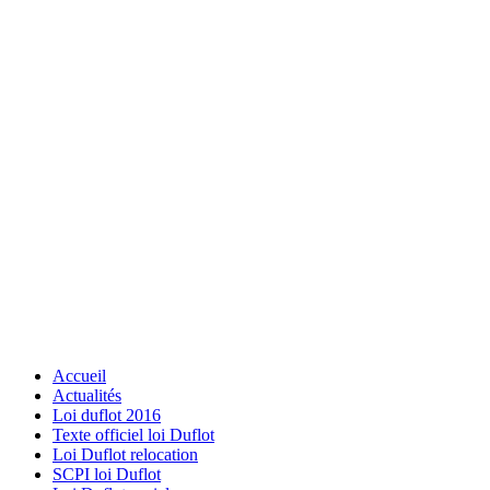
Accueil
Actualités
Loi duflot 2016
Texte officiel loi Duflot
Loi Duflot relocation
SCPI loi Duflot