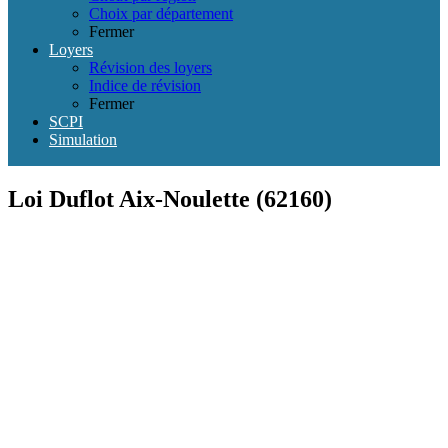
Choix par département
Fermer
Loyers
Révision des loyers
Indice de révision
Fermer
SCPI
Simulation
Loi Duflot Aix-Noulette (62160)