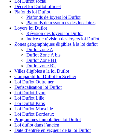
Loi Duflot social
Décret loi Duflot officiel
Plafonds loi Duflot
Plafonds de loyers loi Duflot
Plafonds de ressources des locataires
Loyers loi Duflot
Révision des loyers loi Duflot
Indice de révision des loyers loi Duflot
Zones géographiques éligibles à la loi duflot
Duflot zone A
Duflot Zone A bis
Duflot Zone B1
Duflot zone B2
Villes éligibles à la loi Duflot
Comparatif loi Duflot loi Scellier
Loi Duflot Outremer
Defiscalisation loi Duflot
Loi Duflot Lyon
Loi Duflot Lille
Loi Duflot Paris
Loi Duflot Marseille
Loi Duflot Bordeaux
Programmes immobiliers loi Duflot
Loi duflot dans l’ancien
Date d’entrée en vigueur de la loi Duflot