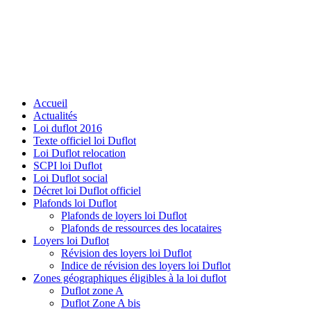
Accueil
Actualités
Loi duflot 2016
Texte officiel loi Duflot
Loi Duflot relocation
SCPI loi Duflot
Loi Duflot social
Décret loi Duflot officiel
Plafonds loi Duflot
Plafonds de loyers loi Duflot
Plafonds de ressources des locataires
Loyers loi Duflot
Révision des loyers loi Duflot
Indice de révision des loyers loi Duflot
Zones géographiques éligibles à la loi duflot
Duflot zone A
Duflot Zone A bis