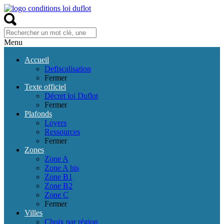
Menu
Accueil
Defiscalisation
Fermer
Texte officiel
Décret loi Duflot
Fermer
Plafonds
Loyers
Ressources
Fermer
Zones
Zone A
Zone A bis
Zone B1
Zone B2
Zone C
Fermer
Villes
Choix par région