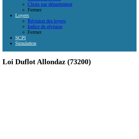
Choix par département
Fermer
Loyers
Révision des loyers
Indice de révision
Fermer
SCPI
Simulation
Loi Duflot Allondaz (73200)