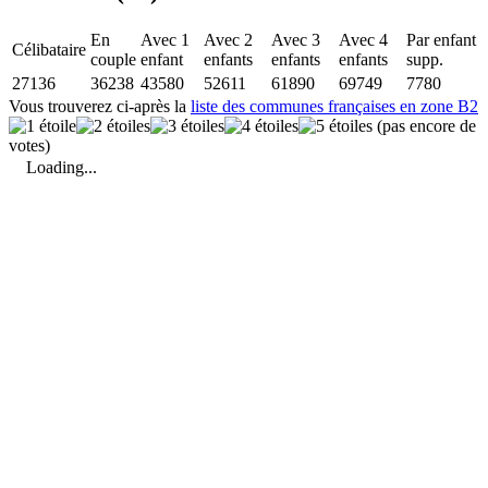
En
Avec 1
Avec 2
Avec 3
Avec 4
Par enfant
Célibataire
couple
enfant
enfants
enfants
enfants
supp.
27136
36238
43580
52611
61890
69749
7780
Vous trouverez ci-après la
liste des communes françaises en zone B2
(pas encore de
votes)
Loading...