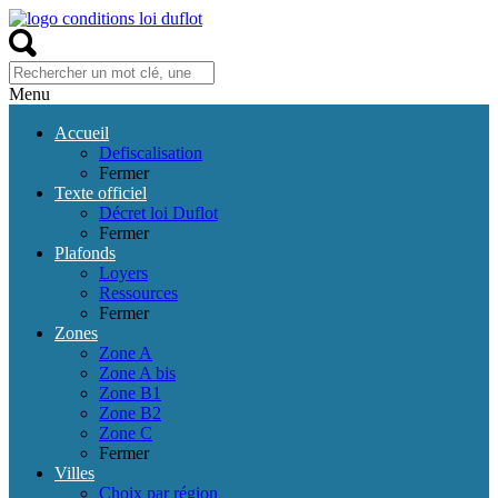
Menu
Accueil
Defiscalisation
Fermer
Texte officiel
Décret loi Duflot
Fermer
Plafonds
Loyers
Ressources
Fermer
Zones
Zone A
Zone A bis
Zone B1
Zone B2
Zone C
Fermer
Villes
Choix par région