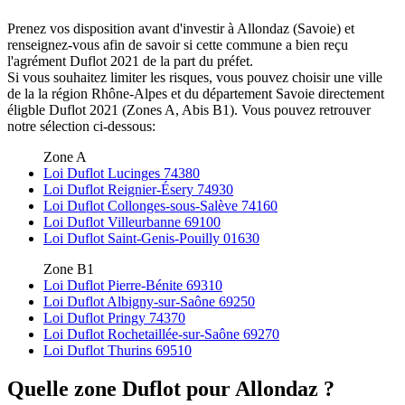
Prenez vos disposition avant d'investir à Allondaz (Savoie) et
renseignez-vous afin de savoir si cette commune a bien reçu
l'agrément Duflot 2021 de la part du préfet.
Si vous souhaitez limiter les risques, vous pouvez choisir une ville
de la la région Rhône-Alpes et du département Savoie directement
éligble Duflot 2021 (Zones A, Abis B1). Vous pouvez retrouver
notre sélection ci-dessous:
Zone A
Loi Duflot Lucinges 74380
Loi Duflot Reignier-Ésery 74930
Loi Duflot Collonges-sous-Salève 74160
Loi Duflot Villeurbanne 69100
Loi Duflot Saint-Genis-Pouilly 01630
Zone B1
Loi Duflot Pierre-Bénite 69310
Loi Duflot Albigny-sur-Saône 69250
Loi Duflot Pringy 74370
Loi Duflot Rochetaillée-sur-Saône 69270
Loi Duflot Thurins 69510
Quelle zone Duflot pour Allondaz ?