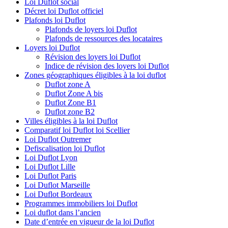
Loi Duflot social
Décret loi Duflot officiel
Plafonds loi Duflot
Plafonds de loyers loi Duflot
Plafonds de ressources des locataires
Loyers loi Duflot
Révision des loyers loi Duflot
Indice de révision des loyers loi Duflot
Zones géographiques éligibles à la loi duflot
Duflot zone A
Duflot Zone A bis
Duflot Zone B1
Duflot zone B2
Villes éligibles à la loi Duflot
Comparatif loi Duflot loi Scellier
Loi Duflot Outremer
Defiscalisation loi Duflot
Loi Duflot Lyon
Loi Duflot Lille
Loi Duflot Paris
Loi Duflot Marseille
Loi Duflot Bordeaux
Programmes immobiliers loi Duflot
Loi duflot dans l’ancien
Date d’entrée en vigueur de la loi Duflot