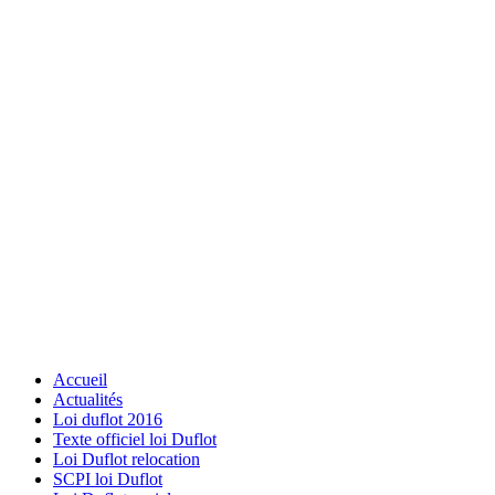
Accueil
Actualités
Loi duflot 2016
Texte officiel loi Duflot
Loi Duflot relocation
SCPI loi Duflot