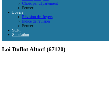
Choix par département
Fermer
Loyers
Révision des loyers
Indice de révision
Fermer
SCPI
Simulation
Loi Duflot Altorf (67120)