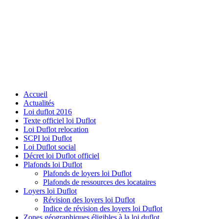
Accueil
Actualités
Loi duflot 2016
Texte officiel loi Duflot
Loi Duflot relocation
SCPI loi Duflot
Loi Duflot social
Décret loi Duflot officiel
Plafonds loi Duflot
Plafonds de loyers loi Duflot
Plafonds de ressources des locataires
Loyers loi Duflot
Révision des loyers loi Duflot
Indice de révision des loyers loi Duflot
Zones géographiques éligibles à la loi duflot