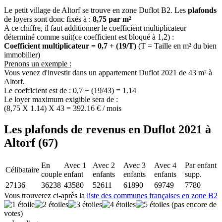
Le petit village de Altorf se trouve en zone Duflot B2. Les
plafonds
de loyers sont donc fixés à :
8,75 par m²
A ce chiffre, il faut additionner le coefficient multiplicateur
déterminé comme suit(ce coefficient est bloqué à 1,2) :
Coefficient multiplicateur = 0,7 + (19/T)
(T = Taille en m² du bien
immobilier)
Prenons un exemple :
Vous venez d'investir dans un appartement Duflot 2021 de 43 m² à
Altorf.
Le coefficient est de : 0,7 + (19/43) = 1.14
Le loyer maximum exigible sera de :
(8,75 X 1.14) X 43 = 392.16 € / mois
Les plafonds de revenus en Duflot 2021 à
Altorf (67)
En
Avec 1
Avec 2
Avec 3
Avec 4
Par enfant
Célibataire
couple
enfant
enfants
enfants
enfants
supp.
27136
36238
43580
52611
61890
69749
7780
Vous trouverez ci-après la
liste des communes françaises en zone B2
(pas encore de
votes)