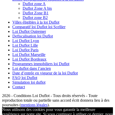
Duflot zone A
Duflot Zone A bis
Duflot Zone B1
Duflot zone B2
Villes éligibles à la loi Duflot
Comparatif loi Duflot loi Scellier
Loi Duflot Outremer
Defiscalisation loi Duflot
Loi Duflot Lyon
Loi Duflot Lille
Loi Duflot Paris
Loi Duflot Marseille
Loi Duflot Bordeaux
Programmes immobiliers loi Duflot
Loi duflot dans l’ancien
Date d’entrée en vigueur de la loi Duflot
FAQ loi Duflot
Simulation loi duflot
Contact
2026 - Conditions Loi Duflot - Tous droits réservés - Toute
reproduction totale ou partielle sans accord écrit donnera lieu à des
poursuites (
mentions légales
).
Nous utilisons des cookies pour vous garantir la meilleure
expérience sur notre site. Si vous continuez à utiliser ce dernier, nous