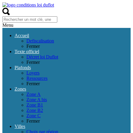
Menu
Accueil
Defiscalisation
Fermer
Texte officiel
Décret loi Duflot
Fermer
Plafonds
Loyers
Ressources
Fermer
Zones
Zone A
Zone A bis
Zone B1
Zone B2
Zone C
Fermer
Villes
Choix par région