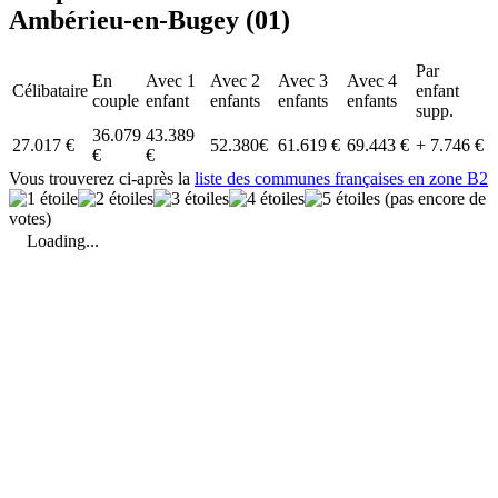
Ambérieu-en-Bugey (01)
Par
En
Avec 1
Avec 2
Avec 3
Avec 4
Célibataire
enfant
couple
enfant
enfants
enfants
enfants
supp.
36.079
43.389
27.017 €
52.380€
61.619 €
69.443 €
+ 7.746 €
€
€
Vous trouverez ci-après la
liste des communes françaises en zone B2
(pas encore de
votes)
Loading...