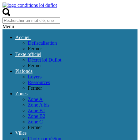
Menu
Accueil
Defiscalisation
Fermer
Texte officiel
Décret loi Duflot
Fermer
Plafonds
Loyers
Ressources
Fermer
Zones
Zone A
Zone A bis
Zone B1
Zone B2
Zone C
Fermer
Villes
Choix par région