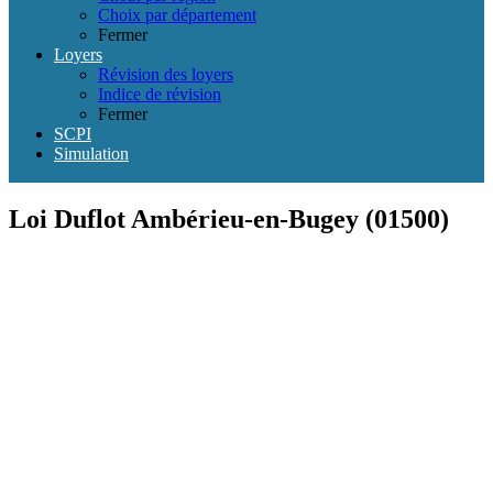
Choix par département
Fermer
Loyers
Révision des loyers
Indice de révision
Fermer
SCPI
Simulation
Loi Duflot Ambérieu-en-Bugey (01500)