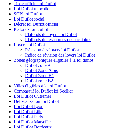
Texte officiel loi Duflot
Loi Duflot relocation
SCPI loi Duflot
Loi Duflot social
Décret loi Duflot officiel
Plafonds loi Duflot
Plafonds de loyers loi Duflot
Plafonds de ressources des locataires
Loyers loi Duflot
Révision des loyers loi Duflot
Indice de révision des loyers loi Duflot
Zones géographiques éligibles à la loi duflot
Duflot zone A
Duflot Zone A bis
Duflot Zone B1
Duflot zone B2
Villes éligibles à la loi Duflot
Comparatif loi Duflot loi Scellier
Loi Duflot Outremer
Defiscalisation loi Duflot
Loi Duflot Lyon
Loi Duflot Lille
Loi Duflot Paris
Loi Duflot Marseille
Loi Duflot Bordeaux