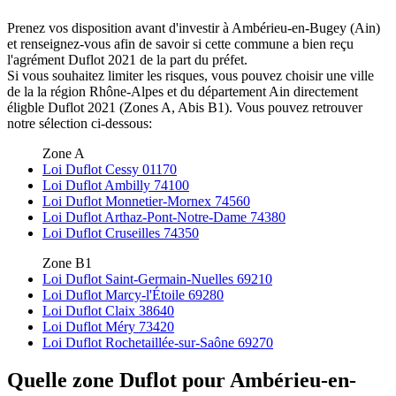
Prenez vos disposition avant d'investir à Ambérieu-en-Bugey (Ain)
et renseignez-vous afin de savoir si cette commune a bien reçu
l'agrément Duflot 2021 de la part du préfet.
Si vous souhaitez limiter les risques, vous pouvez choisir une ville
de la la région Rhône-Alpes et du département Ain directement
éligble Duflot 2021 (Zones A, Abis B1). Vous pouvez retrouver
notre sélection ci-dessous:
Zone A
Loi Duflot Cessy 01170
Loi Duflot Ambilly 74100
Loi Duflot Monnetier-Mornex 74560
Loi Duflot Arthaz-Pont-Notre-Dame 74380
Loi Duflot Cruseilles 74350
Zone B1
Loi Duflot Saint-Germain-Nuelles 69210
Loi Duflot Marcy-l'Étoile 69280
Loi Duflot Claix 38640
Loi Duflot Méry 73420
Loi Duflot Rochetaillée-sur-Saône 69270
Quelle zone Duflot pour Ambérieu-en-