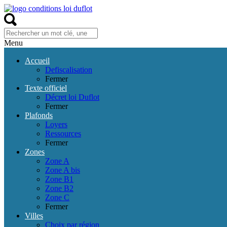
Menu
Accueil
Defiscalisation
Fermer
Texte officiel
Décret loi Duflot
Fermer
Plafonds
Loyers
Ressources
Fermer
Zones
Zone A
Zone A bis
Zone B1
Zone B2
Zone C
Fermer
Villes
Choix par région