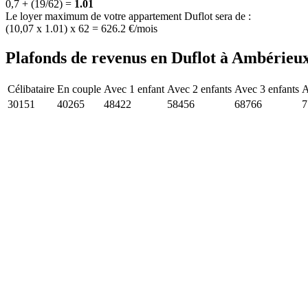
0,7 + (19/62) =
1.01
Le loyer maximum de votre appartement Duflot sera de :
(10,07 x 1.01) x 62 = 626.2 €/mois
Plafonds de revenus en Duflot à Ambérieux
Célibataire
En couple
Avec 1 enfant
Avec 2 enfants
Avec 3 enfants
A
30151
40265
48422
58456
68766
7