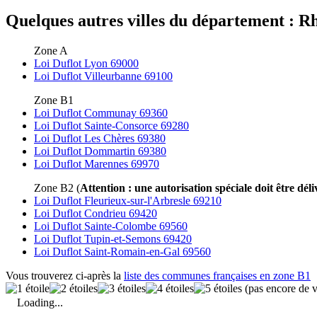
Quelques autres villes du département : Rh
Zone A
Loi Duflot Lyon 69000
Loi Duflot Villeurbanne 69100
Zone B1
Loi Duflot Communay 69360
Loi Duflot Sainte-Consorce 69280
Loi Duflot Les Chères 69380
Loi Duflot Dommartin 69380
Loi Duflot Marennes 69970
Zone B2 (
Attention : une autorisation spéciale doit être déli
Loi Duflot Fleurieux-sur-l'Arbresle 69210
Loi Duflot Condrieu 69420
Loi Duflot Sainte-Colombe 69560
Loi Duflot Tupin-et-Semons 69420
Loi Duflot Saint-Romain-en-Gal 69560
Vous trouverez ci-après la
liste des communes françaises en zone B1
(pas encore de v
Loading...