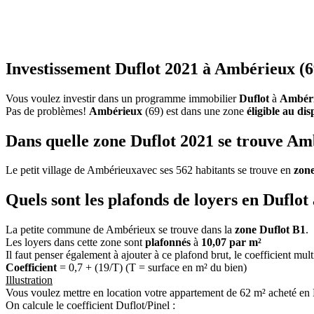
Investissement Duflot 2021 à Ambérieux (6
Vous voulez investir dans un programme immobilier
Duflot
à
Ambér
Pas de problèmes!
Ambérieux
(69) est dans une zone
éligible au dis
Dans quelle zone Duflot 2021 se trouve Am
Le petit village de Ambérieuxavec ses 562 habitants se trouve en
zone
Quels sont les plafonds de loyers en Duflo
La petite commune de Ambérieux se trouve dans la
zone Duflot B1
.
Les loyers dans cette zone sont
plafonnés
à
10,07 par m²
Il faut penser également à ajouter à ce plafond brut, le coefficient mul
Coefficient
= 0,7 + (19/T) (T = surface en m² du bien)
Illustration
Vous voulez mettre en location votre appartement de 62 m² acheté en
On calcule le coefficient Duflot/Pinel :