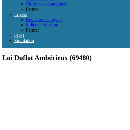
Choix par département
Fermer
Loyers
Révision des loyers
Indice de révision
Fermer
SCPI
Simulation
Loi Duflot Ambérieux (69480)