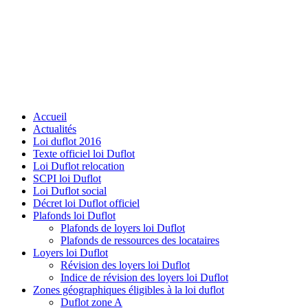
Accueil
Actualités
Loi duflot 2016
Texte officiel loi Duflot
Loi Duflot relocation
SCPI loi Duflot
Loi Duflot social
Décret loi Duflot officiel
Plafonds loi Duflot
Plafonds de loyers loi Duflot
Plafonds de ressources des locataires
Loyers loi Duflot
Révision des loyers loi Duflot
Indice de révision des loyers loi Duflot
Zones géographiques éligibles à la loi duflot
Duflot zone A