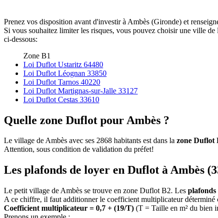
Prenez vos disposition avant d'investir à Ambès (Gironde) et renseigne
Si vous souhaitez limiter les risques, vous pouvez choisir une ville 
ci-dessous:
Zone B1
Loi Duflot Ustaritz 64480
Loi Duflot Léognan 33850
Loi Duflot Tarnos 40220
Loi Duflot Martignas-sur-Jalle 33127
Loi Duflot Cestas 33610
Quelle zone Duflot pour Ambès ?
Le village de Ambès avec ses 2868 habitants est dans la
zone Duflot
Attention, sous condition de validation du préfet!
Les plafonds de loyer en Duflot à Ambès (3
Le petit village de Ambès se trouve en zone Duflot B2. Les
plafonds
A ce chiffre, il faut additionner le coefficient multiplicateur déterminé
Coefficient multiplicateur = 0,7 + (19/T)
(T = Taille en m² du bien 
Prenons un exemple :