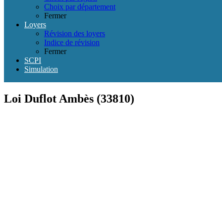
Choix par département
Fermer
Loyers
Révision des loyers
Indice de révision
Fermer
SCPI
Simulation
Loi Duflot Ambès (33810)