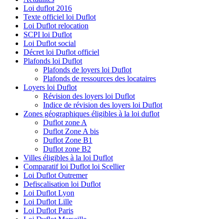
Loi duflot 2016
Texte officiel loi Duflot
Loi Duflot relocation
SCPI loi Duflot
Loi Duflot social
Décret loi Duflot officiel
Plafonds loi Duflot
Plafonds de loyers loi Duflot
Plafonds de ressources des locataires
Loyers loi Duflot
Révision des loyers loi Duflot
Indice de révision des loyers loi Duflot
Zones géographiques éligibles à la loi duflot
Duflot zone A
Duflot Zone A bis
Duflot Zone B1
Duflot zone B2
Villes éligibles à la loi Duflot
Comparatif loi Duflot loi Scellier
Loi Duflot Outremer
Defiscalisation loi Duflot
Loi Duflot Lyon
Loi Duflot Lille
Loi Duflot Paris