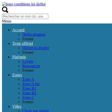
Menu
Accueil
Defiscalisation
Fermer
Texte officiel
Décret loi Duflot
Fermer
Plafonds
Loyers
Ressources
Fermer
Zones
Zone A
Zone A bis
Zone B1
Zone B2
Zone C
Fermer
Villes
Choix par région