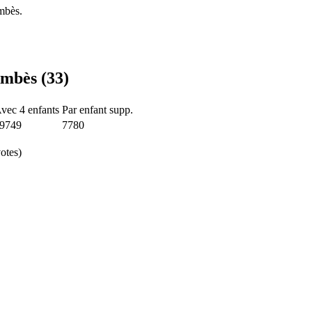
mbès.
Ambès (33)
vec 4 enfants
Par enfant supp.
9749
7780
otes)