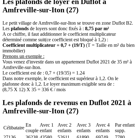
Les plafonds de loyer en Duflot à
Amfreville-sur-Iton (27)
Le petit village de Amfreville-sur-Iton se trouve en zone Duflot B2.
Les
plafonds
de loyers sont donc fixés à :
8,75 par m²
A ce chiffre, il faut additionner le coefficient multiplicateur
déterminé comme suit(ce coefficient est bloqué à 1,2) :
Coefficient multiplicateur = 0,7 + (19/T)
(T = Taille en m² du bien
immobilier)
Prenons un exemple :
Vous venez d'investir dans un appartement Duflot 2021 de 35 m² à
Amfreville-sur-Iton.
Le coefficient est de : 0,7 + (19/35) = 1.24
Dans notre exemple, le coefficient est supérieur à 1,2. On le
plafonne donc à 1,2. Le loyer maximum exigible sera de :
(8,75 X 12) X 35 = 336 € / mois
Les plafonds de revenus en Duflot 2021 à
Amfreville-sur-Iton (27)
En
Avec 1
Avec 2
Avec 3
Avec 4
Par enfant
Célibataire
couple
enfant
enfants
enfants
enfants
supp.
27136
36238
43580
52611
61890
69749
7780