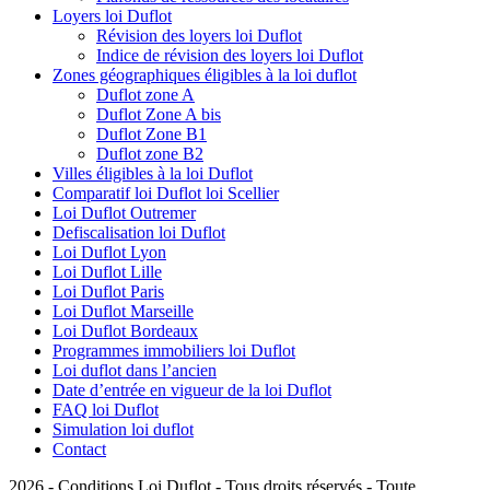
Loyers loi Duflot
Révision des loyers loi Duflot
Indice de révision des loyers loi Duflot
Zones géographiques éligibles à la loi duflot
Duflot zone A
Duflot Zone A bis
Duflot Zone B1
Duflot zone B2
Villes éligibles à la loi Duflot
Comparatif loi Duflot loi Scellier
Loi Duflot Outremer
Defiscalisation loi Duflot
Loi Duflot Lyon
Loi Duflot Lille
Loi Duflot Paris
Loi Duflot Marseille
Loi Duflot Bordeaux
Programmes immobiliers loi Duflot
Loi duflot dans l’ancien
Date d’entrée en vigueur de la loi Duflot
FAQ loi Duflot
Simulation loi duflot
Contact
2026 - Conditions Loi Duflot - Tous droits réservés - Toute