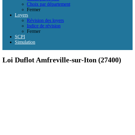
Choix par département
Fermer
Loyers
Révision des loyers
Indice de révision
Fermer
SCPI
Simulation
Loi Duflot Amfreville-sur-Iton (27400)