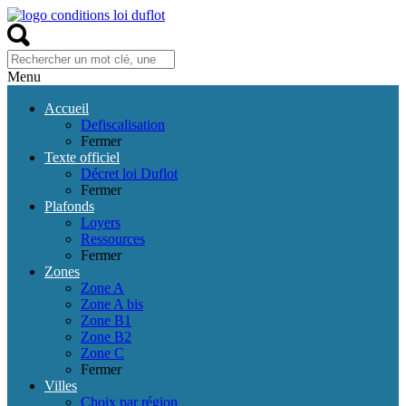
Menu
Accueil
Defiscalisation
Fermer
Texte officiel
Décret loi Duflot
Fermer
Plafonds
Loyers
Ressources
Fermer
Zones
Zone A
Zone A bis
Zone B1
Zone B2
Zone C
Fermer
Villes
Choix par région