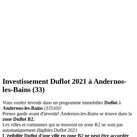
Investissement Duflot 2021 à Andernos-
les-Bains (33)
Vous voulez investir dans un programme immobilier
Duflot
à
Andernos-les-Bains
(33510)?
Prenez garde avant d'investir! Andernos-les-Bains se trouve dans la
zone Duflot B2.
Les villes et communes qui se trouvent en zone B2 ne sont pas
automatiquement éligibles Duflot 2021
L'égibilité Duflot d'une ville en zone B2 ne peut être accordée