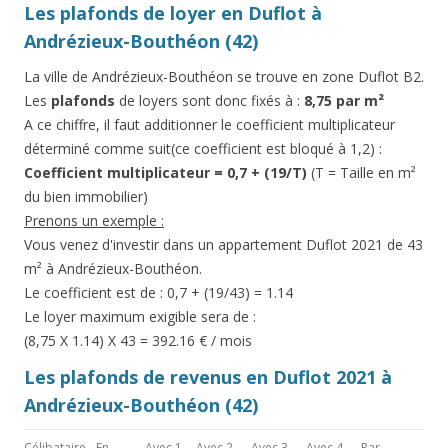
Les plafonds de loyer en Duflot à
Andrézieux-Bouthéon (42)
La ville de Andrézieux-Bouthéon se trouve en zone Duflot B2.
Les
plafonds
de loyers sont donc fixés à :
8,75 par m²
A ce chiffre, il faut additionner le coefficient multiplicateur
déterminé comme suit(ce coefficient est bloqué à 1,2) :
Coefficient multiplicateur = 0,7 + (19/T)
(T = Taille en m²
du bien immobilier)
Prenons un exemple :
Vous venez d'investir dans un appartement Duflot 2021 de 43
m² à Andrézieux-Bouthéon.
Le coefficient est de : 0,7 + (19/43) = 1.14
Le loyer maximum exigible sera de :
(8,75 X 1.14) X 43 = 392.16 € / mois
Les plafonds de revenus en Duflot 2021 à
Andrézieux-Bouthéon (42)
Célibataire
En
Avec 1
Avec 2
Avec 3
Avec 4
Par