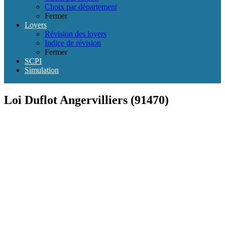
Choix par département
Fermer
Loyers
Révision des loyers
Indice de révision
Fermer
SCPI
Simulation
Loi Duflot Angervilliers (91470)