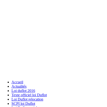
Accueil
Actualités
Loi duflot 2016
Texte officiel loi Duflot
Loi Duflot relocation
SCPI loi Duflot