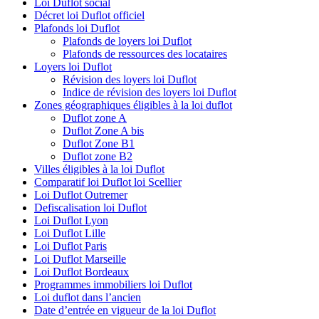
Loi Duflot social
Décret loi Duflot officiel
Plafonds loi Duflot
Plafonds de loyers loi Duflot
Plafonds de ressources des locataires
Loyers loi Duflot
Révision des loyers loi Duflot
Indice de révision des loyers loi Duflot
Zones géographiques éligibles à la loi duflot
Duflot zone A
Duflot Zone A bis
Duflot Zone B1
Duflot zone B2
Villes éligibles à la loi Duflot
Comparatif loi Duflot loi Scellier
Loi Duflot Outremer
Defiscalisation loi Duflot
Loi Duflot Lyon
Loi Duflot Lille
Loi Duflot Paris
Loi Duflot Marseille
Loi Duflot Bordeaux
Programmes immobiliers loi Duflot
Loi duflot dans l’ancien
Date d’entrée en vigueur de la loi Duflot