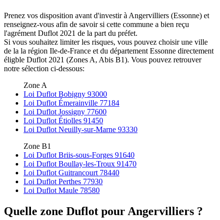
Prenez vos disposition avant d'investir à Angervilliers (Essonne) et
renseignez-vous afin de savoir si cette commune a bien reçu
l'agrément Duflot 2021 de la part du préfet.
Si vous souhaitez limiter les risques, vous pouvez choisir une ville
de la la région Ile-de-France et du département Essonne directement
éligble Duflot 2021 (Zones A, Abis B1). Vous pouvez retrouver
notre sélection ci-dessous:
Zone A
Loi Duflot Bobigny 93000
Loi Duflot Émerainville 77184
Loi Duflot Jossigny 77600
Loi Duflot Étiolles 91450
Loi Duflot Neuilly-sur-Marne 93330
Zone B1
Loi Duflot Briis-sous-Forges 91640
Loi Duflot Boullay-les-Troux 91470
Loi Duflot Guitrancourt 78440
Loi Duflot Perthes 77930
Loi Duflot Maule 78580
Quelle zone Duflot pour Angervilliers ?