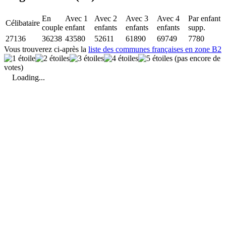
En
Avec 1
Avec 2
Avec 3
Avec 4
Par enfant
Célibataire
couple
enfant
enfants
enfants
enfants
supp.
27136
36238
43580
52611
61890
69749
7780
Vous trouverez ci-après la
liste des communes françaises en zone B2
(pas encore de
votes)
Loading...