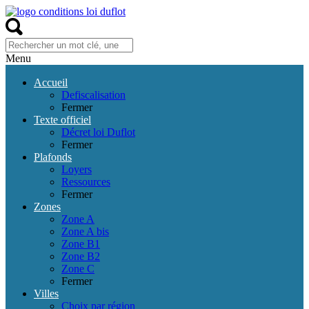
Menu
Accueil
Defiscalisation
Fermer
Texte officiel
Décret loi Duflot
Fermer
Plafonds
Loyers
Ressources
Fermer
Zones
Zone A
Zone A bis
Zone B1
Zone B2
Zone C
Fermer
Villes
Choix par région