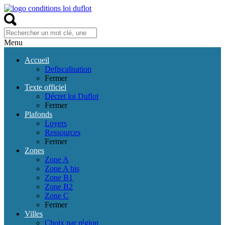
Menu
Accueil
Defiscalisation
Fermer
Texte officiel
Décret loi Duflot
Fermer
Plafonds
Loyers
Ressources
Fermer
Zones
Zone A
Zone A bis
Zone B1
Zone B2
Zone C
Fermer
Villes
Choix par région