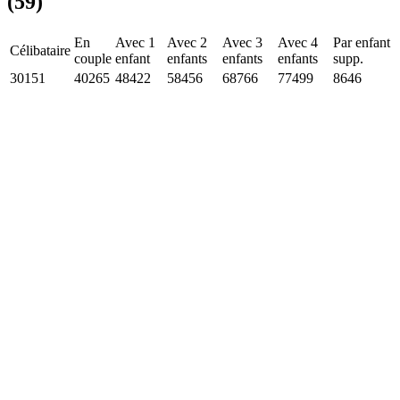
(59)
En
Avec 1
Avec 2
Avec 3
Avec 4
Par enfant
Célibataire
couple
enfant
enfants
enfants
enfants
supp.
30151
40265
48422
58456
68766
77499
8646