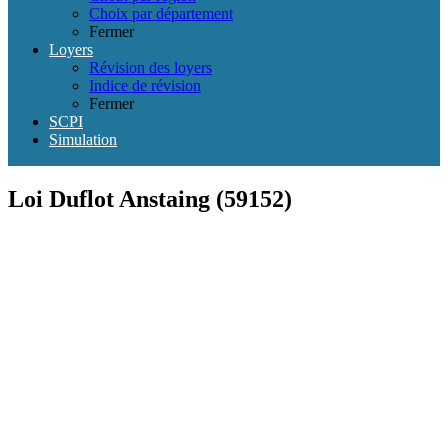
Choix par département
Fermer
Loyers
Révision des loyers
Indice de révision
Fermer
SCPI
Simulation
Loi Duflot Anstaing (59152)