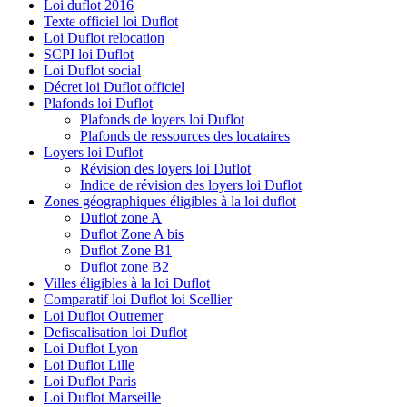
Loi duflot 2016
Texte officiel loi Duflot
Loi Duflot relocation
SCPI loi Duflot
Loi Duflot social
Décret loi Duflot officiel
Plafonds loi Duflot
Plafonds de loyers loi Duflot
Plafonds de ressources des locataires
Loyers loi Duflot
Révision des loyers loi Duflot
Indice de révision des loyers loi Duflot
Zones géographiques éligibles à la loi duflot
Duflot zone A
Duflot Zone A bis
Duflot Zone B1
Duflot zone B2
Villes éligibles à la loi Duflot
Comparatif loi Duflot loi Scellier
Loi Duflot Outremer
Defiscalisation loi Duflot
Loi Duflot Lyon
Loi Duflot Lille
Loi Duflot Paris
Loi Duflot Marseille