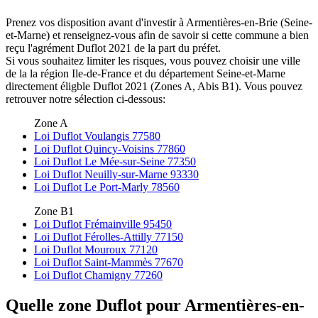
Prenez vos disposition avant d'investir à Armentières-en-Brie (Seine-
et-Marne) et renseignez-vous afin de savoir si cette commune a bien
reçu l'agrément Duflot 2021 de la part du préfet.
Si vous souhaitez limiter les risques, vous pouvez choisir une ville
de la la région Ile-de-France et du département Seine-et-Marne
directement éligble Duflot 2021 (Zones A, Abis B1). Vous pouvez
retrouver notre sélection ci-dessous:
Zone A
Loi Duflot Voulangis 77580
Loi Duflot Quincy-Voisins 77860
Loi Duflot Le Mée-sur-Seine 77350
Loi Duflot Neuilly-sur-Marne 93330
Loi Duflot Le Port-Marly 78560
Zone B1
Loi Duflot Frémainville 95450
Loi Duflot Férolles-Attilly 77150
Loi Duflot Mouroux 77120
Loi Duflot Saint-Mammès 77670
Loi Duflot Chamigny 77260
Quelle zone Duflot pour Armentières-en-