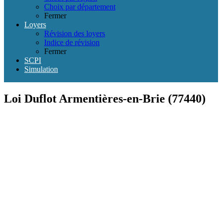
Choix par département
Fermer
Loyers
Révision des loyers
Indice de révision
Fermer
SCPI
Simulation
Loi Duflot Armentières-en-Brie (77440)