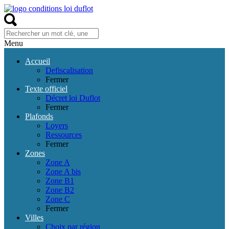
Menu
Accueil
Defiscalisation
Fermer
Texte officiel
Décret loi Duflot
Fermer
Plafonds
Loyers
Ressources
Fermer
Zones
Zone A
Zone A bis
Zone B1
Zone B2
Zone C
Fermer
Villes
Choix par région