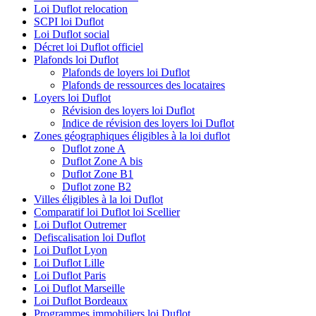
Loi Duflot relocation
SCPI loi Duflot
Loi Duflot social
Décret loi Duflot officiel
Plafonds loi Duflot
Plafonds de loyers loi Duflot
Plafonds de ressources des locataires
Loyers loi Duflot
Révision des loyers loi Duflot
Indice de révision des loyers loi Duflot
Zones géographiques éligibles à la loi duflot
Duflot zone A
Duflot Zone A bis
Duflot Zone B1
Duflot zone B2
Villes éligibles à la loi Duflot
Comparatif loi Duflot loi Scellier
Loi Duflot Outremer
Defiscalisation loi Duflot
Loi Duflot Lyon
Loi Duflot Lille
Loi Duflot Paris
Loi Duflot Marseille
Loi Duflot Bordeaux
Programmes immobiliers loi Duflot