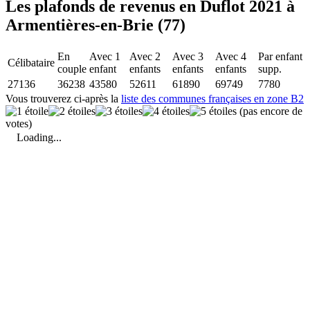
Les plafonds de revenus en Duflot 2021 à
Armentières-en-Brie (77)
En
Avec 1
Avec 2
Avec 3
Avec 4
Par enfant
Célibataire
couple
enfant
enfants
enfants
enfants
supp.
27136
36238
43580
52611
61890
69749
7780
Vous trouverez ci-après la
liste des communes françaises en zone B2
(pas encore de
votes)
Loading...