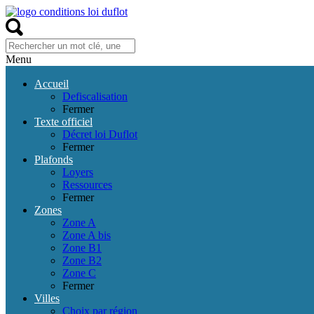
Menu
Accueil
Defiscalisation
Fermer
Texte officiel
Décret loi Duflot
Fermer
Plafonds
Loyers
Ressources
Fermer
Zones
Zone A
Zone A bis
Zone B1
Zone B2
Zone C
Fermer
Villes
Choix par région