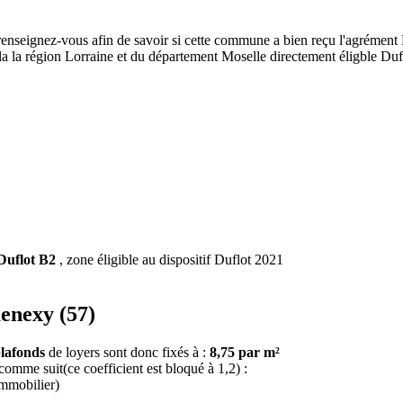
renseignez-vous afin de savoir si cette commune a bien reçu l'agrément D
de la la région Lorraine et du département Moselle directement éligble D
Duflot B2
, zone éligible au dispositif Duflot 2021
uenexy (57)
lafonds
de loyers sont donc fixés à :
8,75 par m²
 comme suit(ce coefficient est bloqué à 1,2) :
immobilier)