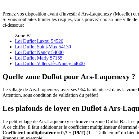
Prenez vos disposition avant d'investir à Ars-Laquenexy (Moselle) et 
Si vous souhaitez limiter les risques, vous pouvez choisir une ville 
ci-dessous:
Zone B1
Loi Duflot Laxou 54520
Loi Duflot Saint-Max 54130
Loi Duflot Nancy 54000
Loi Duflot Marly 57155
Loi Duflot Villers-lès-Nancy 54600
Quelle zone Duflot pour Ars-Laquenexy ?
Le village de Ars-Laquenexy avec ses 964 habitants est dans la
zone 
Attention, sous condition de validation du préfet!
Les plafonds de loyer en Duflot à Ars-Laq
Le petit village de Ars-Laquenexy se trouve en zone Duflot B2. Les
p
A ce chiffre, il faut additionner le coefficient multiplicateur déterminé
Coefficient multiplicateur = 0,7 + (19/T)
(T = Taille en m² du bien 
Prenons un exemple :