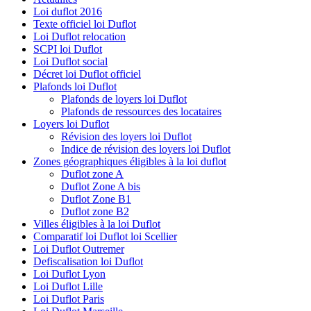
Loi duflot 2016
Texte officiel loi Duflot
Loi Duflot relocation
SCPI loi Duflot
Loi Duflot social
Décret loi Duflot officiel
Plafonds loi Duflot
Plafonds de loyers loi Duflot
Plafonds de ressources des locataires
Loyers loi Duflot
Révision des loyers loi Duflot
Indice de révision des loyers loi Duflot
Zones géographiques éligibles à la loi duflot
Duflot zone A
Duflot Zone A bis
Duflot Zone B1
Duflot zone B2
Villes éligibles à la loi Duflot
Comparatif loi Duflot loi Scellier
Loi Duflot Outremer
Defiscalisation loi Duflot
Loi Duflot Lyon
Loi Duflot Lille
Loi Duflot Paris