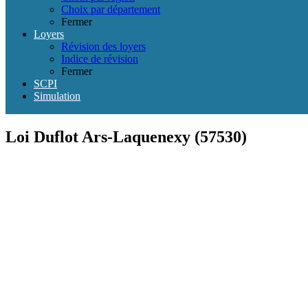
Choix par département
Fermer
Loyers
Révision des loyers
Indice de révision
Fermer
SCPI
Simulation
Loi Duflot Ars-Laquenexy (57530)