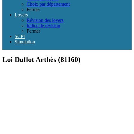
Choix par département
Fermer
Loyers
Révision des loyers
Indice de révision
Fermer
SCPI
Simulation
Loi Duflot Arthès (81160)