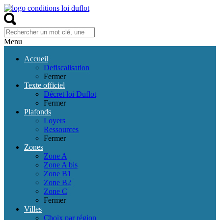
Menu
Accueil
Defiscalisation
Fermer
Texte officiel
Décret loi Duflot
Fermer
Plafonds
Loyers
Ressources
Fermer
Zones
Zone A
Zone A bis
Zone B1
Zone B2
Zone C
Fermer
Villes
Choix par région