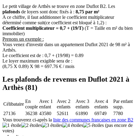
Le petit village de Arthès se trouve en zone Duflot B2. Les
plafonds
de loyers sont donc fixés à :
8,75 par m²
A ce chiffre, il faut additionner le coefficient multiplicateur
déterminé comme suit(ce coefficient est bloqué à 1,2) :
Coefficient multiplicateur = 0,7 + (19/T)
(T = Taille en m² du bien
immobilier)
Prenons un exemple :
Vous venez d'investir dans un appartement Duflot 2021 de 98 m² à
Arthès.
Le coefficient est de : 0,7 + (19/98) = 0.89
Le loyer maximum exigible sera de :
(8,75 X 0.89) X 98 = 697.76 € / mois
Les plafonds de revenus en Duflot 2021 à
Arthès (81)
En
Avec 1
Avec 2
Avec 3
Avec 4
Par enfant
Célibataire
couple
enfant
enfants
enfants
enfants
supp.
27136
36238
43580
52611
61890
69749
7780
Vous trouverez ci-après la
liste des communes françaises en zone B2
(pas encore de
votes)