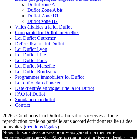
Duflot zone A
Duflot Zone A bis
Duflot Zone B1
Duflot zone B2
Villes éligibles à la loi Duflot
Comparatif loi Duflot loi Scellier
Loi Duflot Outremer
Defiscalisation loi Duflot
Loi Duflot Lyon
Loi Duflot Lille
Loi Duflot Paris
Loi Duflot Marseille
Loi Duflot Bordeaux
Programmes immobiliers loi Duflot
Loi duflot dans l’ancien
Date d’entrée en vigueur de la loi Duflot
FAQ loi Duflot
Simulation loi duflot
Contact
2026 - Conditions Loi Duflot - Tous droits réservés - Toute
reproduction totale ou partielle sans accord écrit donnera lieu à des
poursuites (
mentions légales
).
Nous utilisons des cookies pour vous garantir la meilleure
expérience sur notre site. Si vous continuez à utiliser ce dernier, nous