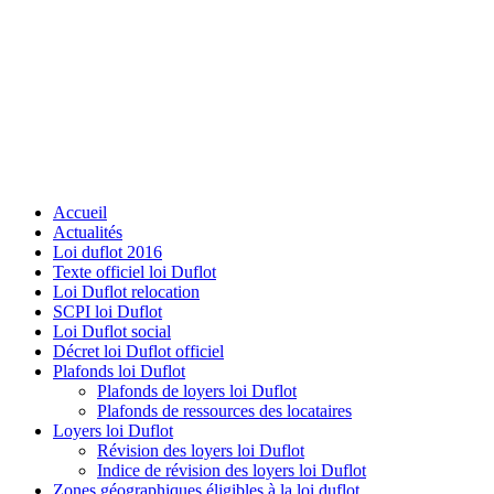
Accueil
Actualités
Loi duflot 2016
Texte officiel loi Duflot
Loi Duflot relocation
SCPI loi Duflot
Loi Duflot social
Décret loi Duflot officiel
Plafonds loi Duflot
Plafonds de loyers loi Duflot
Plafonds de ressources des locataires
Loyers loi Duflot
Révision des loyers loi Duflot
Indice de révision des loyers loi Duflot
Zones géographiques éligibles à la loi duflot