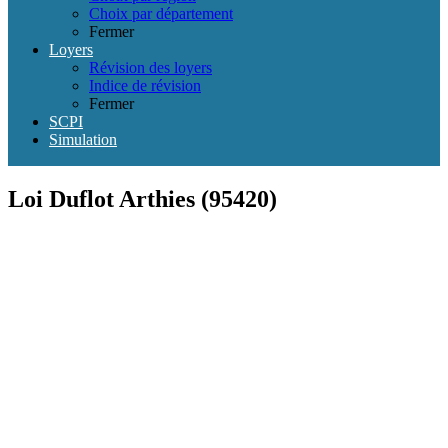
Choix par département
Fermer
Loyers
Révision des loyers
Indice de révision
Fermer
SCPI
Simulation
Loi Duflot Arthies (95420)