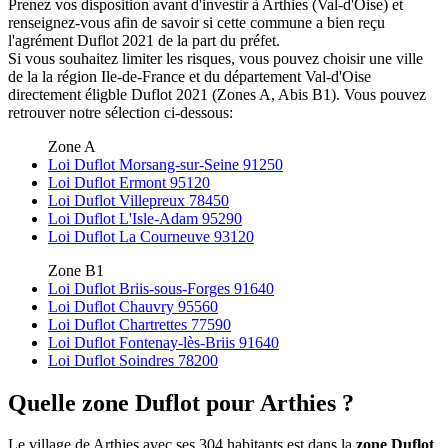
Prenez vos disposition avant d'investir à Arthies (Val-d'Oise) et
renseignez-vous afin de savoir si cette commune a bien reçu
l'agrément Duflot 2021 de la part du préfet.
Si vous souhaitez limiter les risques, vous pouvez choisir une ville
de la la région Ile-de-France et du département Val-d'Oise
directement éligble Duflot 2021 (Zones A, Abis B1). Vous pouvez
retrouver notre sélection ci-dessous:
Zone A
Loi Duflot Morsang-sur-Seine 91250
Loi Duflot Ermont 95120
Loi Duflot Villepreux 78450
Loi Duflot L'Isle-Adam 95290
Loi Duflot La Courneuve 93120
Zone B1
Loi Duflot Briis-sous-Forges 91640
Loi Duflot Chauvry 95560
Loi Duflot Chartrettes 77590
Loi Duflot Fontenay-lès-Briis 91640
Loi Duflot Soindres 78200
Quelle zone Duflot pour Arthies ?
Le village de Arthies avec ses 304 habitants est dans la
zone Duflot