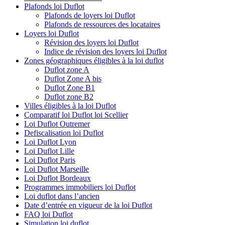
Plafonds loi Duflot
Plafonds de loyers loi Duflot
Plafonds de ressources des locataires
Loyers loi Duflot
Révision des loyers loi Duflot
Indice de révision des loyers loi Duflot
Zones géographiques éligibles à la loi duflot
Duflot zone A
Duflot Zone A bis
Duflot Zone B1
Duflot zone B2
Villes éligibles à la loi Duflot
Comparatif loi Duflot loi Scellier
Loi Duflot Outremer
Defiscalisation loi Duflot
Loi Duflot Lyon
Loi Duflot Lille
Loi Duflot Paris
Loi Duflot Marseille
Loi Duflot Bordeaux
Programmes immobiliers loi Duflot
Loi duflot dans l’ancien
Date d’entrée en vigueur de la loi Duflot
FAQ loi Duflot
Simulation loi duflot