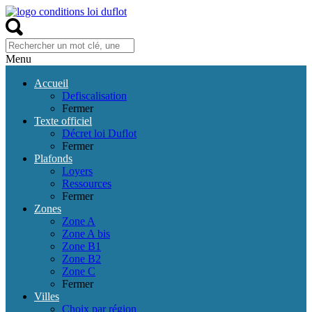
Menu
Accueil
Defiscalisation
Fermer
Texte officiel
Décret loi Duflot
Fermer
Plafonds
Loyers
Ressources
Fermer
Zones
Zone A
Zone A bis
Zone B1
Zone B2
Zone C
Fermer
Villes
Choix par région