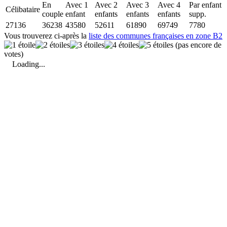
En
Avec 1
Avec 2
Avec 3
Avec 4
Par enfant
Célibataire
couple
enfant
enfants
enfants
enfants
supp.
27136
36238
43580
52611
61890
69749
7780
Vous trouverez ci-après la
liste des communes françaises en zone B2
(pas encore de
votes)
Loading...