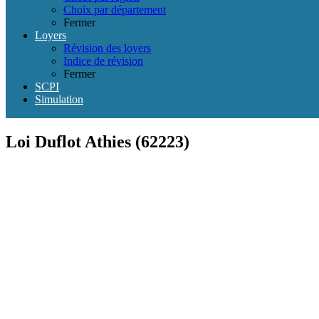
Choix par département
Fermer
Loyers
Révision des loyers
Indice de révision
Fermer
SCPI
Simulation
Loi Duflot Athies (62223)