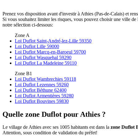
Prenez vos disposition avant d'investir à Athies (Pas-de-Calais) et re
Si vous souhaitez limiter les risques, vous pouvez choisir une ville 
notre sélection ci-dessous:
Zone A
Loi Duflot Saint-André-lez-Lille 59350
Loi Duflot Lille 59000
Loi Duflot Marcq-en-Baroeul 59700
Loi Duflot Wasquehal 59290
Loi Duflot La Madeleine 59110
Zone B1
Loi Duflot Wambrechies 59118
Loi Duflot Lezennes 59260
Loi Duflot Béthune 62400
Loi Duflot Armentières 59280
Loi Duflot Bouvines 59830
Quelle zone Duflot pour Athies ?
Le village de Athies avec ses 1005 habitants est dans la
zone Duflot 
Attention, sous condition de validation du préfet!