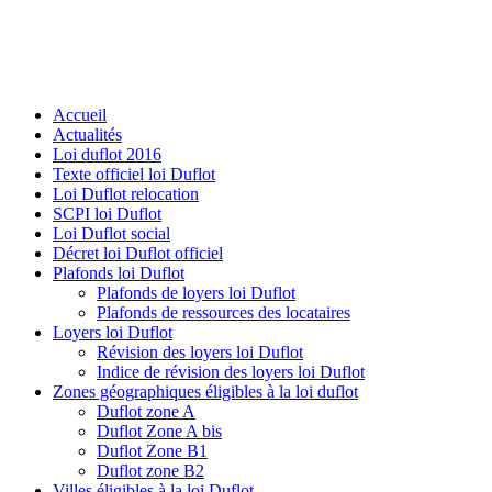
Accueil
Actualités
Loi duflot 2016
Texte officiel loi Duflot
Loi Duflot relocation
SCPI loi Duflot
Loi Duflot social
Décret loi Duflot officiel
Plafonds loi Duflot
Plafonds de loyers loi Duflot
Plafonds de ressources des locataires
Loyers loi Duflot
Révision des loyers loi Duflot
Indice de révision des loyers loi Duflot
Zones géographiques éligibles à la loi duflot
Duflot zone A
Duflot Zone A bis
Duflot Zone B1
Duflot zone B2
Villes éligibles à la loi Duflot