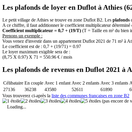
Les plafonds de loyer en Duflot à Athies (6
Le petit village de Athies se trouve en zone Duflot B2. Les
plafonds
d
A ce chiffre, il faut additionner le coefficient multiplicateur déterminé
Coefficient multiplicateur = 0,7 + (19/T)
(T = Taille en m² du bien 
Prenons un exemple :
Vous venez d'investir dans un appartement Duflot 2021 de 71 m² à At
Le coefficient est de : 0,7 + (19/71) = 0.97
Le loyer maximum exigible sera de :
(8,75 X 0.97) X 71 = 550.96 € / mois
Les plafonds de revenus en Duflot 2021 à A
Célibataire
En couple
Avec 1 enfant
Avec 2 enfants
Avec 3 enfants
A
27136
36238
43580
52611
61890
6
Vous trouverez ci-après la
liste des communes françaises en zone B2
(pas encore de v
Loading...