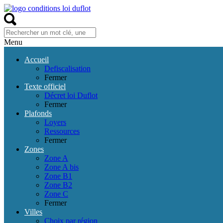
Menu
Accueil
Defiscalisation
Fermer
Texte officiel
Décret loi Duflot
Fermer
Plafonds
Loyers
Ressources
Fermer
Zones
Zone A
Zone A bis
Zone B1
Zone B2
Zone C
Fermer
Villes
Choix par région