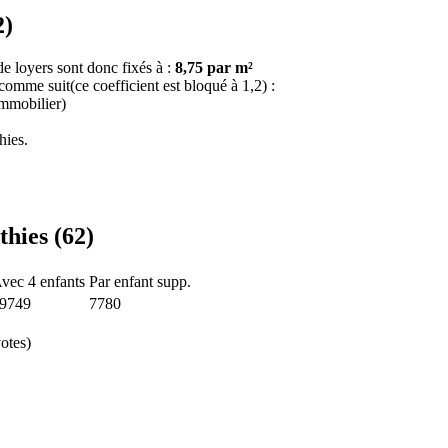
2)
e loyers sont donc fixés à :
8,75 par m²
 comme suit(ce coefficient est bloqué à 1,2) :
immobilier)
hies.
thies (62)
vec 4 enfants
Par enfant supp.
9749
7780
otes)