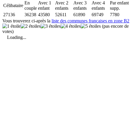
En
Avec 1
Avec 2
Avec 3
Avec 4
Par enfant
Célibataire
couple
enfant
enfants
enfants
enfants
supp.
27136
36238
43580
52611
61890
69749
7780
Vous trouverez ci-après la
liste des communes françaises en zone B2
(pas encore de
votes)
Loading...