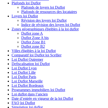
Plafonds loi Duflot
Plafonds de loyers loi Duflot
Plafonds de ressources des locataires
Loyers loi Duflot
Révision des loyers loi Duflot
Indice de révision des loyers loi Duflot
Zones géographiques éligibles à la loi duflot
Duflot zone A
Duflot Zone A bis
Duflot Zone B1
Duflot zone B2
Villes éligibles à la loi Duflot
Comparatif loi Duflot loi Scellier
Loi Duflot Outremer
Defiscalisation loi Duflot
Loi Duflot Lyon
Loi Duflot Lille
Loi Duflot Paris
Loi Duflot Marseille
Loi Duflot Bordeaux
Programmes immobiliers loi Duflot
Loi duflot dans l’ancien
Date d’entrée en vigueur de la loi Duflot
FAQ loi Duflot
Simulation loi duflot