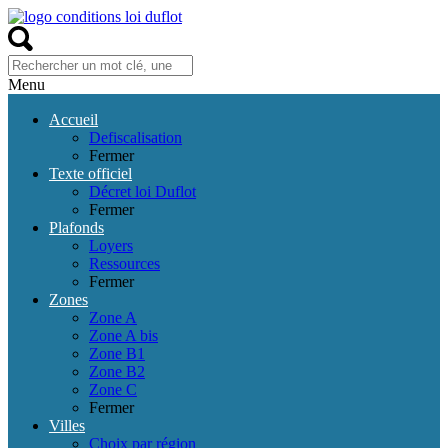
Menu
Accueil
Defiscalisation
Fermer
Texte officiel
Décret loi Duflot
Fermer
Plafonds
Loyers
Ressources
Fermer
Zones
Zone A
Zone A bis
Zone B1
Zone B2
Zone C
Fermer
Villes
Choix par région