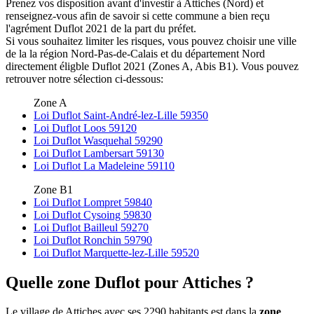
Prenez vos disposition avant d'investir à Attiches (Nord) et
renseignez-vous afin de savoir si cette commune a bien reçu
l'agrément Duflot 2021 de la part du préfet.
Si vous souhaitez limiter les risques, vous pouvez choisir une ville
de la la région Nord-Pas-de-Calais et du département Nord
directement éligble Duflot 2021 (Zones A, Abis B1). Vous pouvez
retrouver notre sélection ci-dessous:
Zone A
Loi Duflot Saint-André-lez-Lille 59350
Loi Duflot Loos 59120
Loi Duflot Wasquehal 59290
Loi Duflot Lambersart 59130
Loi Duflot La Madeleine 59110
Zone B1
Loi Duflot Lompret 59840
Loi Duflot Cysoing 59830
Loi Duflot Bailleul 59270
Loi Duflot Ronchin 59790
Loi Duflot Marquette-lez-Lille 59520
Quelle zone Duflot pour Attiches ?
Le village de Attiches avec ses 2290 habitants est dans la
zone