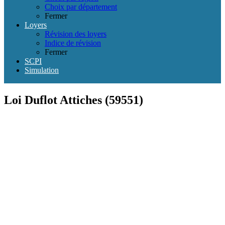
Choix par département
Fermer
Loyers
Révision des loyers
Indice de révision
Fermer
SCPI
Simulation
Loi Duflot Attiches (59551)