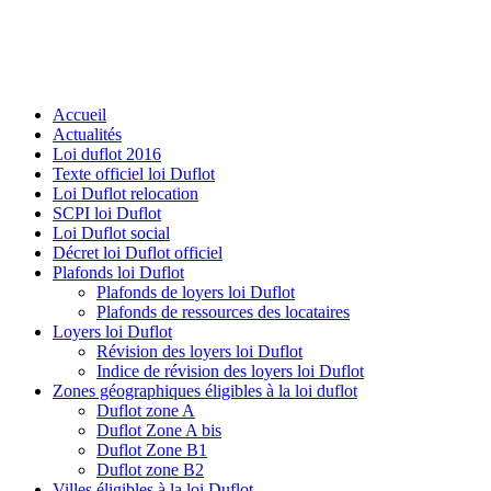
Accueil
Actualités
Loi duflot 2016
Texte officiel loi Duflot
Loi Duflot relocation
SCPI loi Duflot
Loi Duflot social
Décret loi Duflot officiel
Plafonds loi Duflot
Plafonds de loyers loi Duflot
Plafonds de ressources des locataires
Loyers loi Duflot
Révision des loyers loi Duflot
Indice de révision des loyers loi Duflot
Zones géographiques éligibles à la loi duflot
Duflot zone A
Duflot Zone A bis
Duflot Zone B1
Duflot zone B2
Villes éligibles à la loi Duflot