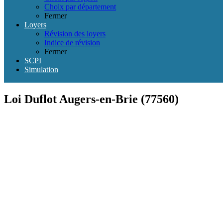
Choix par département
Fermer
Loyers
Révision des loyers
Indice de révision
Fermer
SCPI
Simulation
Loi Duflot Augers-en-Brie (77560)