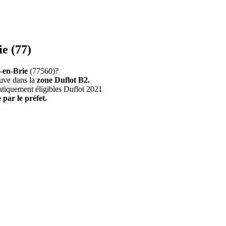
e (77)
-en-Brie
(77560)?
uve dans la
zone Duflot B2.
atiquement éligibles Duflot 2021
 par le préfet.