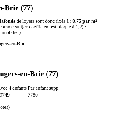
n-Brie (77)
lafonds
de loyers sont donc fixés à :
8,75 par m²
 comme suit(ce coefficient est bloqué à 1,2) :
immobilier)
gers-en-Brie.
ugers-en-Brie (77)
vec 4 enfants
Par enfant supp.
9749
7780
otes)