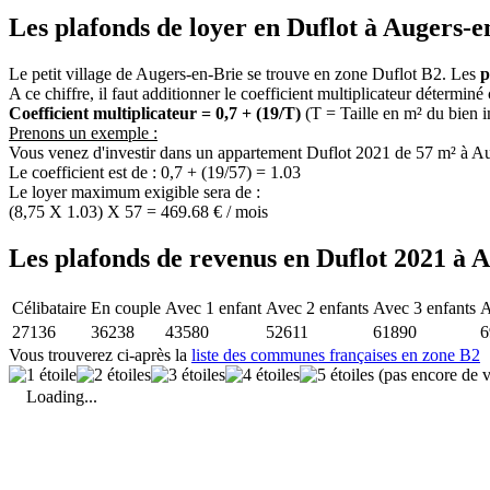
Les plafonds de loyer en Duflot à Augers-e
Le petit village de Augers-en-Brie se trouve en zone Duflot B2. Les
p
A ce chiffre, il faut additionner le coefficient multiplicateur déterminé
Coefficient multiplicateur = 0,7 + (19/T)
(T = Taille en m² du bien 
Prenons un exemple :
Vous venez d'investir dans un appartement Duflot 2021 de 57 m² à Au
Le coefficient est de : 0,7 + (19/57) = 1.03
Le loyer maximum exigible sera de :
(8,75 X 1.03) X 57 = 469.68 € / mois
Les plafonds de revenus en Duflot 2021 à A
Célibataire
En couple
Avec 1 enfant
Avec 2 enfants
Avec 3 enfants
A
27136
36238
43580
52611
61890
6
Vous trouverez ci-après la
liste des communes françaises en zone B2
(pas encore de v
Loading...