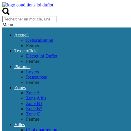
Menu
Accueil
Defiscalisation
Fermer
Texte officiel
Décret loi Duflot
Fermer
Plafonds
Loyers
Ressources
Fermer
Zones
Zone A
Zone A bis
Zone B1
Zone B2
Zone C
Fermer
Villes
Choix par région