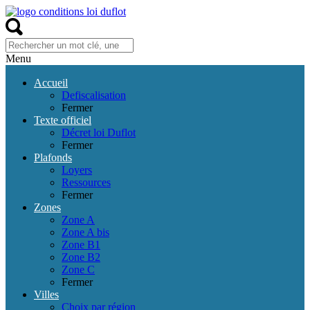
Menu
Accueil
Defiscalisation
Fermer
Texte officiel
Décret loi Duflot
Fermer
Plafonds
Loyers
Ressources
Fermer
Zones
Zone A
Zone A bis
Zone B1
Zone B2
Zone C
Fermer
Villes
Choix par région