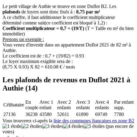
Le petit village de Authie se trouve en zone Duflot B2. Les
plafonds
de loyers sont donc fixés à :
8,75 par m²
A ce chiffre, il faut additionner le coefficient multiplicateur
déterminé comme suit(ce coefficient est bloqué à 1,2) :
Coefficient multiplicateur = 0,7 + (19/T)
(T = Taille en m² du bien
immobilier)
Prenons un exemple :
Vous venez d'investir dans un appartement Duflot 2021 de 82 m² à
Authie.
Le coefficient est de : 0,7 + (19/82) = 0.93
Le loyer maximum exigible sera de :
(8,75 X 0.93) X 82 = 610.08 € / mois
Les plafonds de revenus en Duflot 2021 à
Authie (14)
En
Avec 1
Avec 2
Avec 3
Avec 4
Par enfant
Célibataire
couple
enfant
enfants
enfants
enfants
supp.
27136
36238
43580
52611
61890
69749
7780
Vous trouverez ci-après la
liste des communes françaises en zone B2
(pas encore de
votes)