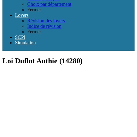
Choix par département
Fermer
Loyers
Révision des loyers
Indice de révision
Fermer
SCPI
Simulation
Loi Duflot Authie (14280)