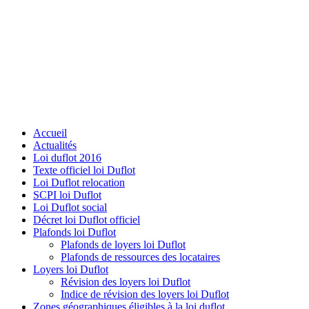
Accueil
Actualités
Loi duflot 2016
Texte officiel loi Duflot
Loi Duflot relocation
SCPI loi Duflot
Loi Duflot social
Décret loi Duflot officiel
Plafonds loi Duflot
Plafonds de loyers loi Duflot
Plafonds de ressources des locataires
Loyers loi Duflot
Révision des loyers loi Duflot
Indice de révision des loyers loi Duflot
Zones géographiques éligibles à la loi duflot