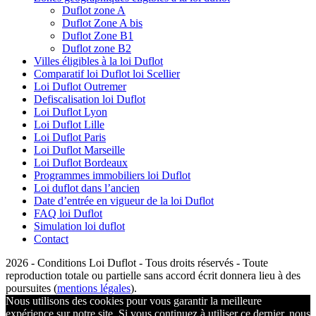
Duflot zone A
Duflot Zone A bis
Duflot Zone B1
Duflot zone B2
Villes éligibles à la loi Duflot
Comparatif loi Duflot loi Scellier
Loi Duflot Outremer
Defiscalisation loi Duflot
Loi Duflot Lyon
Loi Duflot Lille
Loi Duflot Paris
Loi Duflot Marseille
Loi Duflot Bordeaux
Programmes immobiliers loi Duflot
Loi duflot dans l’ancien
Date d’entrée en vigueur de la loi Duflot
FAQ loi Duflot
Simulation loi duflot
Contact
2026 - Conditions Loi Duflot - Tous droits réservés - Toute
reproduction totale ou partielle sans accord écrit donnera lieu à des
poursuites (
mentions légales
).
Nous utilisons des cookies pour vous garantir la meilleure
expérience sur notre site. Si vous continuez à utiliser ce dernier, nous