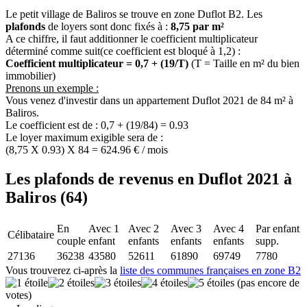
Le petit village de Baliros se trouve en zone Duflot B2. Les
plafonds
de loyers sont donc fixés à :
8,75 par m²
A ce chiffre, il faut additionner le coefficient multiplicateur
déterminé comme suit(ce coefficient est bloqué à 1,2) :
Coefficient multiplicateur = 0,7 + (19/T)
(T = Taille en m² du bien
immobilier)
Prenons un exemple :
Vous venez d'investir dans un appartement Duflot 2021 de 84 m² à
Baliros.
Le coefficient est de : 0,7 + (19/84) = 0.93
Le loyer maximum exigible sera de :
(8,75 X 0.93) X 84 = 624.96 € / mois
Les plafonds de revenus en Duflot 2021 à
Baliros (64)
En
Avec 1
Avec 2
Avec 3
Avec 4
Par enfant
Célibataire
couple
enfant
enfants
enfants
enfants
supp.
27136
36238
43580
52611
61890
69749
7780
Vous trouverez ci-après la
liste des communes françaises en zone B2
(pas encore de
votes)