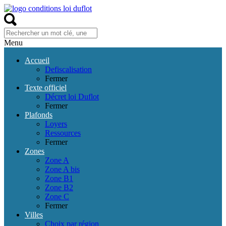
Menu
Accueil
Defiscalisation
Fermer
Texte officiel
Décret loi Duflot
Fermer
Plafonds
Loyers
Ressources
Fermer
Zones
Zone A
Zone A bis
Zone B1
Zone B2
Zone C
Fermer
Villes
Choix par région