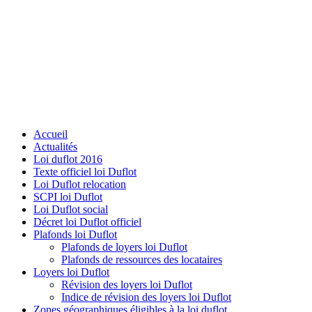
Accueil
Actualités
Loi duflot 2016
Texte officiel loi Duflot
Loi Duflot relocation
SCPI loi Duflot
Loi Duflot social
Décret loi Duflot officiel
Plafonds loi Duflot
Plafonds de loyers loi Duflot
Plafonds de ressources des locataires
Loyers loi Duflot
Révision des loyers loi Duflot
Indice de révision des loyers loi Duflot
Zones géographiques éligibles à la loi duflot