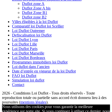
Duflot zone A
Duflot Zone A bis
Duflot Zone B1
Duflot zone B2
Villes éligibles à la loi Duflot
Comparatif loi Duflot loi Scellier
Loi Duflot Outremer
Defiscalisation loi Duflot
Loi Duflot Lyon
Loi Duflot Lille
Loi Duflot Paris
Loi Duflot Marseille
Loi Duflot Bordeaux
Programmes immobiliers loi Duflot
Loi duflot dans l’ancien
Date d’entrée en vigueur de la loi Duflot
FAQ loi Duflot
Simulation loi duflot
Contact
2026 - Conditions Loi Duflot - Tous droits réservés - Toute
reproduction totale ou partielle sans accord écrit donnera lieu à des
poursuites (
mentions légales
).
Nous utilisons des cookies pour vous garantir la meilleure
expérience sur notre site. Si vous continuez à utiliser ce dernier, nous