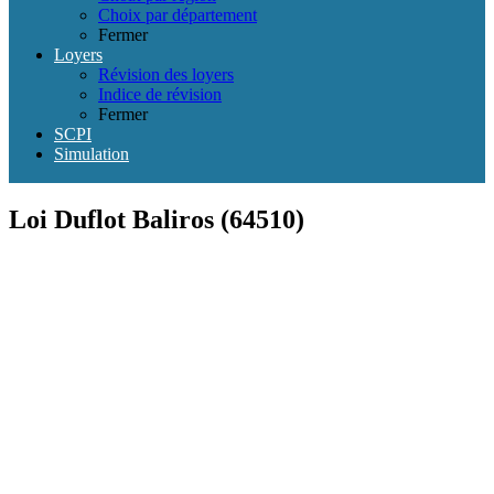
Choix par département
Fermer
Loyers
Révision des loyers
Indice de révision
Fermer
SCPI
Simulation
Loi Duflot Baliros (64510)