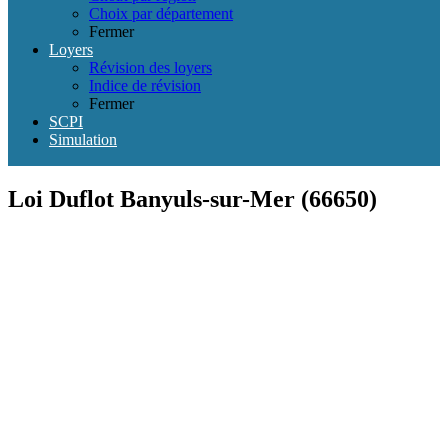
Choix par département
Fermer
Loyers
Révision des loyers
Indice de révision
Fermer
SCPI
Simulation
Loi Duflot Banyuls-sur-Mer (66650)