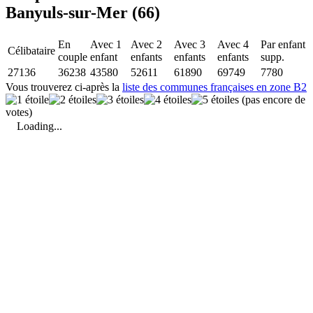
Banyuls-sur-Mer (66)
En
Avec 1
Avec 2
Avec 3
Avec 4
Par enfant
Célibataire
couple
enfant
enfants
enfants
enfants
supp.
27136
36238
43580
52611
61890
69749
7780
Vous trouverez ci-après la
liste des communes françaises en zone B2
(pas encore de
votes)
Loading...