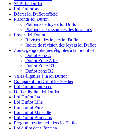
SCPI loi Duflot
Loi Duflot social
Décret loi Duflot officiel
Plafonds loi Duflot
Plafonds de loyers loi Duflot
Plafonds de ressources des locataires
Loyers loi Duflot
Révision des loyers loi Duflot
Indice de révision des loyers loi Duflot
Zones géographiques éligibles à la loi duflot
Duflot zone A
Duflot Zone A bis
Duflot Zone B1
Duflot zone B2
Villes éligibles à la loi Duflot
Comparatif loi Duflot loi Scellier
Loi Duflot Outremer
Defiscalisation loi Duflot
Loi Duflot Lyon
Loi Duflot Lille
Loi Duflot Paris
Loi Duflot Marseille
Loi Duflot Bordeaux
Programmes immobiliers loi Duflot
Loi duflot dans l’ancien