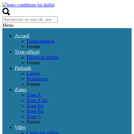
Menu
Accueil
Defiscalisation
Fermer
Texte officiel
Décret loi Duflot
Fermer
Plafonds
Loyers
Ressources
Fermer
Zones
Zone A
Zone A bis
Zone B1
Zone B2
Zone C
Fermer
Villes
Choix par région