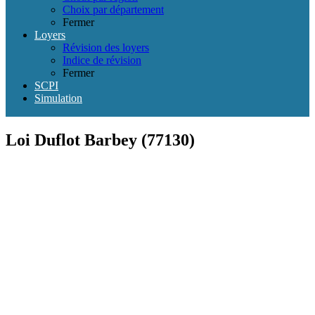
Choix par département
Fermer
Loyers
Révision des loyers
Indice de révision
Fermer
SCPI
Simulation
Loi Duflot Barbey (77130)