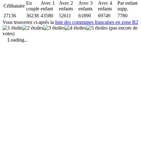
En
Avec 1
Avec 2
Avec 3
Avec 4
Par enfant
Célibataire
couple
enfant
enfants
enfants
enfants
supp.
27136
36238
43580
52611
61890
69749
7780
Vous trouverez ci-après la
liste des communes françaises en zone B2
(pas encore de
votes)
Loading...