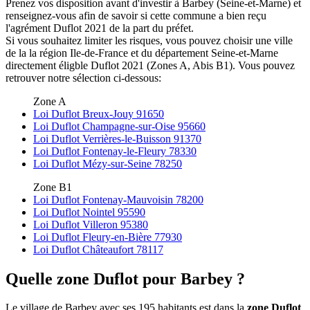
Prenez vos disposition avant d'investir à Barbey (Seine-et-Marne) et
renseignez-vous afin de savoir si cette commune a bien reçu
l'agrément Duflot 2021 de la part du préfet.
Si vous souhaitez limiter les risques, vous pouvez choisir une ville
de la la région Ile-de-France et du département Seine-et-Marne
directement éligble Duflot 2021 (Zones A, Abis B1). Vous pouvez
retrouver notre sélection ci-dessous:
Zone A
Loi Duflot Breux-Jouy 91650
Loi Duflot Champagne-sur-Oise 95660
Loi Duflot Verrières-le-Buisson 91370
Loi Duflot Fontenay-le-Fleury 78330
Loi Duflot Mézy-sur-Seine 78250
Zone B1
Loi Duflot Fontenay-Mauvoisin 78200
Loi Duflot Nointel 95590
Loi Duflot Villeron 95380
Loi Duflot Fleury-en-Bière 77930
Loi Duflot Châteaufort 78117
Quelle zone Duflot pour Barbey ?
Le village de Barbey avec ses 195 habitants est dans la
zone Duflot