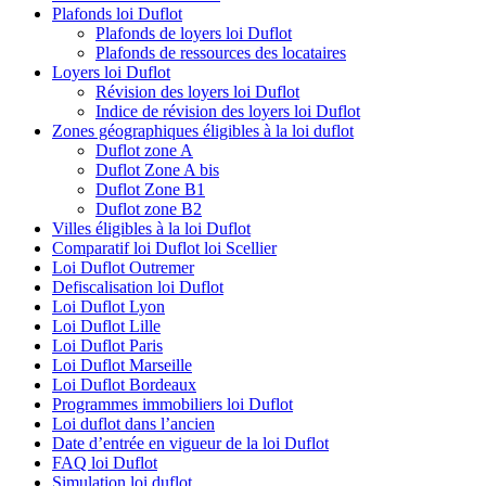
Plafonds loi Duflot
Plafonds de loyers loi Duflot
Plafonds de ressources des locataires
Loyers loi Duflot
Révision des loyers loi Duflot
Indice de révision des loyers loi Duflot
Zones géographiques éligibles à la loi duflot
Duflot zone A
Duflot Zone A bis
Duflot Zone B1
Duflot zone B2
Villes éligibles à la loi Duflot
Comparatif loi Duflot loi Scellier
Loi Duflot Outremer
Defiscalisation loi Duflot
Loi Duflot Lyon
Loi Duflot Lille
Loi Duflot Paris
Loi Duflot Marseille
Loi Duflot Bordeaux
Programmes immobiliers loi Duflot
Loi duflot dans l’ancien
Date d’entrée en vigueur de la loi Duflot
FAQ loi Duflot
Simulation loi duflot