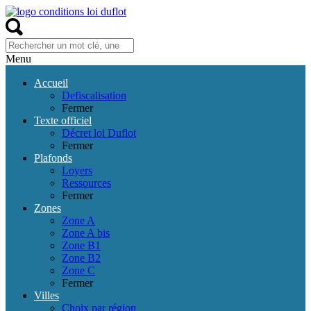
Menu
Accueil
Defiscalisation
Fermer
Texte officiel
Décret loi Duflot
Fermer
Plafonds
Loyers
Ressources
Fermer
Zones
Zone A
Zone A bis
Zone B1
Zone B2
Zone C
Fermer
Villes
Choix par région