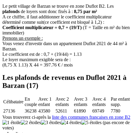
Le petit village de Barzan se trouve en zone Duflot B2. Les
plafonds
de loyers sont donc fixés à :
8,75 par m²
A ce chiffre, il faut additionner le coefficient multiplicateur
déterminé comme suit(ce coefficient est bloqué à 1,2) :
Coefficient multiplicateur = 0,7 + (19/T)
(T = Taille en m² du bien
immobilier)
Prenons un exemple :
Vous venez d'investir dans un appartement Duflot 2021 de 44 m² à
Barzan.
Le coefficient est de : 0,7 + (19/44) = 1.13
Le loyer maximum exigible sera de :
(8,75 X 1.13) X 44 = 397.76 € / mois
Les plafonds de revenus en Duflot 2021 à
Barzan (17)
En
Avec 1
Avec 2
Avec 3
Avec 4
Par enfant
Célibataire
couple
enfant
enfants
enfants
enfants
supp.
27136
36238
43580
52611
61890
69749
7780
Vous trouverez ci-après la
liste des communes françaises en zone B2
(pas encore de
votes)