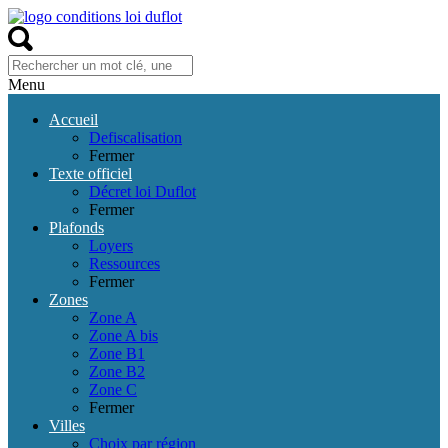
Menu
Accueil
Defiscalisation
Fermer
Texte officiel
Décret loi Duflot
Fermer
Plafonds
Loyers
Ressources
Fermer
Zones
Zone A
Zone A bis
Zone B1
Zone B2
Zone C
Fermer
Villes
Choix par région