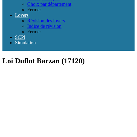
Choix par département
Fermer
Loyers
Révision des loyers
Indice de révision
Fermer
SCPI
Simulation
Loi Duflot Barzan (17120)