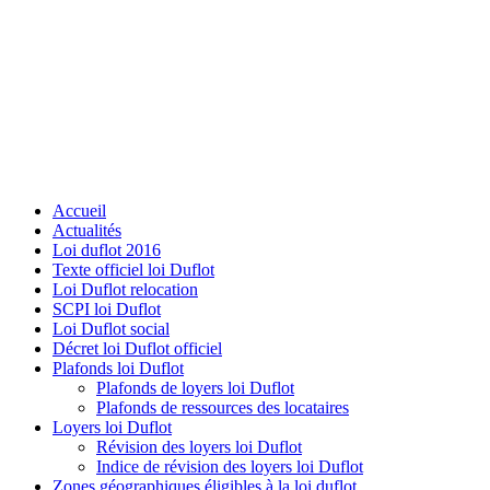
Accueil
Actualités
Loi duflot 2016
Texte officiel loi Duflot
Loi Duflot relocation
SCPI loi Duflot
Loi Duflot social
Décret loi Duflot officiel
Plafonds loi Duflot
Plafonds de loyers loi Duflot
Plafonds de ressources des locataires
Loyers loi Duflot
Révision des loyers loi Duflot
Indice de révision des loyers loi Duflot
Zones géographiques éligibles à la loi duflot