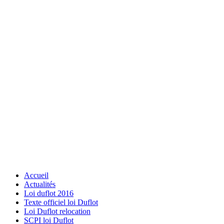
Accueil
Actualités
Loi duflot 2016
Texte officiel loi Duflot
Loi Duflot relocation
SCPI loi Duflot