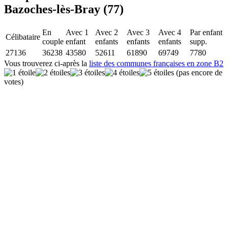
Bazoches-lès-Bray (77)
En
Avec 1
Avec 2
Avec 3
Avec 4
Par enfant
Célibataire
couple
enfant
enfants
enfants
enfants
supp.
27136
36238
43580
52611
61890
69749
7780
Vous trouverez ci-après la
liste des communes françaises en zone B2
(pas encore de
votes)