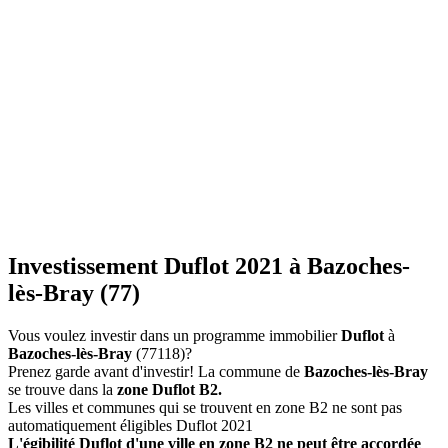
Investissement Duflot 2021 à Bazoches-
lès-Bray (77)
Vous voulez investir dans un programme immobilier
Duflot
à
Bazoches-lès-Bray
(77118)?
Prenez garde avant d'investir! La commune de
Bazoches-lès-Bray
se trouve dans la
zone Duflot B2.
Les villes et communes qui se trouvent en zone B2 ne sont pas
automatiquement éligibles Duflot 2021
L'égibilité Duflot d'une ville en zone B2 ne peut être accordée