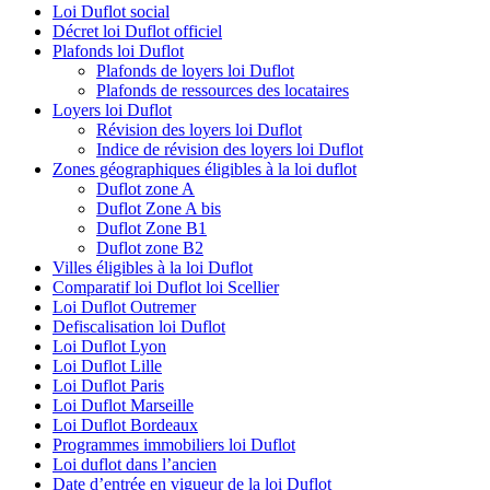
Loi Duflot social
Décret loi Duflot officiel
Plafonds loi Duflot
Plafonds de loyers loi Duflot
Plafonds de ressources des locataires
Loyers loi Duflot
Révision des loyers loi Duflot
Indice de révision des loyers loi Duflot
Zones géographiques éligibles à la loi duflot
Duflot zone A
Duflot Zone A bis
Duflot Zone B1
Duflot zone B2
Villes éligibles à la loi Duflot
Comparatif loi Duflot loi Scellier
Loi Duflot Outremer
Defiscalisation loi Duflot
Loi Duflot Lyon
Loi Duflot Lille
Loi Duflot Paris
Loi Duflot Marseille
Loi Duflot Bordeaux
Programmes immobiliers loi Duflot
Loi duflot dans l’ancien
Date d’entrée en vigueur de la loi Duflot