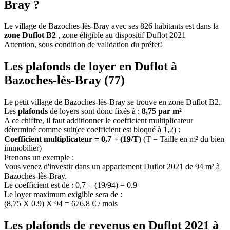
Bray ?
Le village de Bazoches-lès-Bray avec ses 826 habitants est dans la
zone Duflot B2
, zone éligible au dispositif Duflot 2021
Attention, sous condition de validation du préfet!
Les plafonds de loyer en Duflot à
Bazoches-lès-Bray (77)
Le petit village de Bazoches-lès-Bray se trouve en zone Duflot B2.
Les
plafonds
de loyers sont donc fixés à :
8,75 par m²
A ce chiffre, il faut additionner le coefficient multiplicateur
déterminé comme suit(ce coefficient est bloqué à 1,2) :
Coefficient multiplicateur = 0,7 + (19/T)
(T = Taille en m² du bien
immobilier)
Prenons un exemple :
Vous venez d'investir dans un appartement Duflot 2021 de 94 m² à
Bazoches-lès-Bray.
Le coefficient est de : 0,7 + (19/94) = 0.9
Le loyer maximum exigible sera de :
(8,75 X 0.9) X 94 = 676.8 € / mois
Les plafonds de revenus en Duflot 2021 à