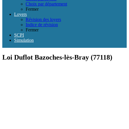
Choix par département
Fermer
Loyers
Révision des loyers
Indice de révision
Fermer
SCPI
Simulation
Loi Duflot Bazoches-lès-Bray (77118)