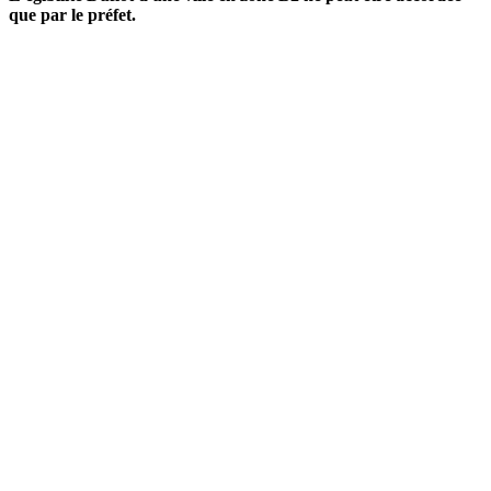
que par le préfet.