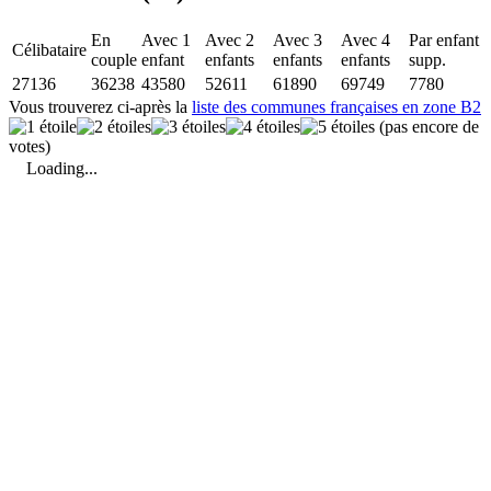
En
Avec 1
Avec 2
Avec 3
Avec 4
Par enfant
Célibataire
couple
enfant
enfants
enfants
enfants
supp.
27136
36238
43580
52611
61890
69749
7780
Vous trouverez ci-après la
liste des communes françaises en zone B2
(pas encore de
votes)
Loading...