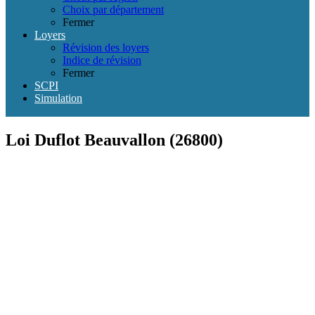
Choix par département
Fermer
Loyers
Révision des loyers
Indice de révision
Fermer
SCPI
Simulation
Loi Duflot Beauvallon (26800)