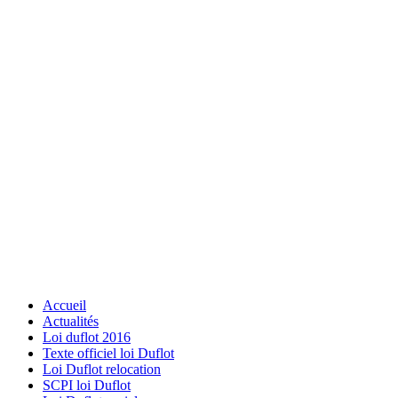
Accueil
Actualités
Loi duflot 2016
Texte officiel loi Duflot
Loi Duflot relocation
SCPI loi Duflot