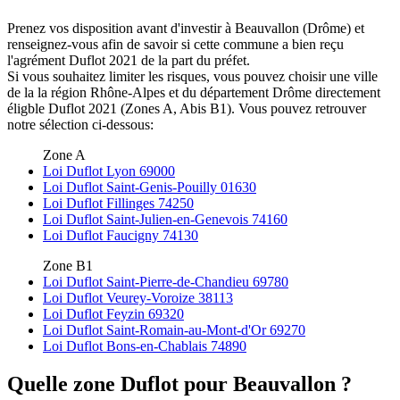
Prenez vos disposition avant d'investir à Beauvallon (Drôme) et
renseignez-vous afin de savoir si cette commune a bien reçu
l'agrément Duflot 2021 de la part du préfet.
Si vous souhaitez limiter les risques, vous pouvez choisir une ville
de la la région Rhône-Alpes et du département Drôme directement
éligble Duflot 2021 (Zones A, Abis B1). Vous pouvez retrouver
notre sélection ci-dessous:
Zone A
Loi Duflot Lyon 69000
Loi Duflot Saint-Genis-Pouilly 01630
Loi Duflot Fillinges 74250
Loi Duflot Saint-Julien-en-Genevois 74160
Loi Duflot Faucigny 74130
Zone B1
Loi Duflot Saint-Pierre-de-Chandieu 69780
Loi Duflot Veurey-Voroize 38113
Loi Duflot Feyzin 69320
Loi Duflot Saint-Romain-au-Mont-d'Or 69270
Loi Duflot Bons-en-Chablais 74890
Quelle zone Duflot pour Beauvallon ?