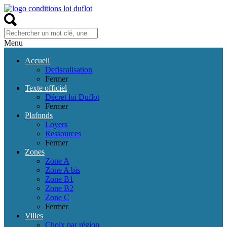
Menu
Accueil
Defiscalisation
Fermer
Texte officiel
Décret loi Duflot
Fermer
Plafonds
Loyers
Ressources
Fermer
Zones
Zone A
Zone A bis
Zone B1
Zone B2
Zone C
Fermer
Villes
Choix par région