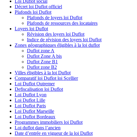
Loi Duflot social
Décret loi Duflot officiel
Plafonds loi Duflot
Plafonds de loyers loi Duflot
Plafonds de ressources des locataires
Loyers loi Duflot
Révision des loyers loi Duflot
Indice de révision des loyers loi Duflot
Zones géographiques éligibles à la loi duflot
Duflot zone A
Duflot Zone A bis
Duflot Zone B1
Duflot zone B2
Villes éligibles à la loi Duflot
Comparatif loi Duflot loi Scellier
Loi Duflot Outremer
Defiscalisation loi Duflot
Loi Duflot Lyon
Loi Duflot Lille
Loi Duflot Paris
Loi Duflot Marseille
Loi Duflot Bordeaux
Programmes immobiliers loi Duflot
Loi duflot dans l’ancien
Date d’entrée en vigueur de la loi Duflot