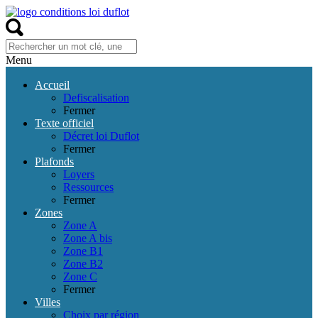
Menu
Accueil
Defiscalisation
Fermer
Texte officiel
Décret loi Duflot
Fermer
Plafonds
Loyers
Ressources
Fermer
Zones
Zone A
Zone A bis
Zone B1
Zone B2
Zone C
Fermer
Villes
Choix par région