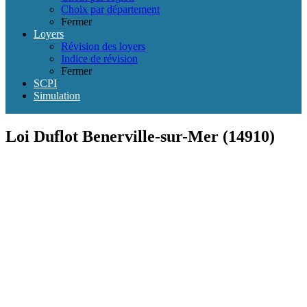
Choix par département
Fermer
Loyers
Révision des loyers
Indice de révision
Fermer
SCPI
Simulation
Loi Duflot Benerville-sur-Mer (14910)