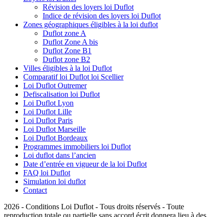
Révision des loyers loi Duflot
Indice de révision des loyers loi Duflot
Zones géographiques éligibles à la loi duflot
Duflot zone A
Duflot Zone A bis
Duflot Zone B1
Duflot zone B2
Villes éligibles à la loi Duflot
Comparatif loi Duflot loi Scellier
Loi Duflot Outremer
Defiscalisation loi Duflot
Loi Duflot Lyon
Loi Duflot Lille
Loi Duflot Paris
Loi Duflot Marseille
Loi Duflot Bordeaux
Programmes immobiliers loi Duflot
Loi duflot dans l’ancien
Date d’entrée en vigueur de la loi Duflot
FAQ loi Duflot
Simulation loi duflot
Contact
2026 - Conditions Loi Duflot - Tous droits réservés - Toute
reproduction totale ou partielle sans accord écrit donnera lieu à des