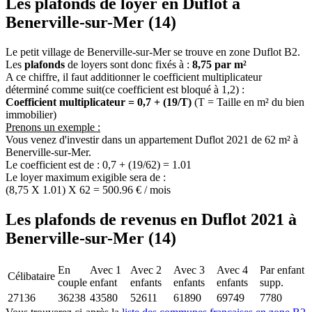
Les plafonds de loyer en Duflot à
Benerville-sur-Mer (14)
Le petit village de Benerville-sur-Mer se trouve en zone Duflot B2.
Les
plafonds
de loyers sont donc fixés à :
8,75 par m²
A ce chiffre, il faut additionner le coefficient multiplicateur
déterminé comme suit(ce coefficient est bloqué à 1,2) :
Coefficient multiplicateur = 0,7 + (19/T)
(T = Taille en m² du bien
immobilier)
Prenons un exemple :
Vous venez d'investir dans un appartement Duflot 2021 de 62 m² à
Benerville-sur-Mer.
Le coefficient est de : 0,7 + (19/62) = 1.01
Le loyer maximum exigible sera de :
(8,75 X 1.01) X 62 = 500.96 € / mois
Les plafonds de revenus en Duflot 2021 à
Benerville-sur-Mer (14)
En
Avec 1
Avec 2
Avec 3
Avec 4
Par enfant
Célibataire
couple
enfant
enfants
enfants
enfants
supp.
27136
36238
43580
52611
61890
69749
7780