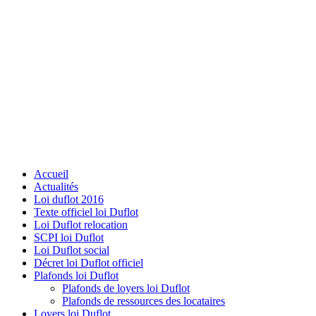
Accueil
Actualités
Loi duflot 2016
Texte officiel loi Duflot
Loi Duflot relocation
SCPI loi Duflot
Loi Duflot social
Décret loi Duflot officiel
Plafonds loi Duflot
Plafonds de loyers loi Duflot
Plafonds de ressources des locataires
Loyers loi Duflot