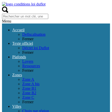
Menu
Accueil
Defiscalisation
Fermer
Texte officiel
Décret loi Duflot
Fermer
Plafonds
Loyers
Ressources
Fermer
Zones
Zone A
Zone A bis
Zone B1
Zone B2
Zone C
Fermer
Villes
Choix par région