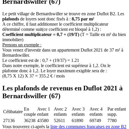
Bernardswiller (67)
Le petit village de Bernardswiller se trouve en zone Duflot B2. Les
plafonds
de loyers sont donc fixés à :
8,75 par m²
A ce chiffre, il faut additionner le coefficient multiplicateur
déterminé comme suit(ce coefficient est bloqué à 1,2) :
Coefficient multiplicateur = 0,7 + (19/T)
(T = Taille en m² du bien
immobilier)
Prenons un exemple :
Vous venez d'investir dans un appartement Duflot 2021 de 37 m² à
Bernardswiller.
Le coefficient est de : 0,7 + (19/37) = 1.21
Dans notre exemple, le coefficient est supérieur à 1,2. On le
plafonne donc à 1,2. Le loyer maximum exigible sera de :
(8,75 X 12) X 37 = 355.2 € / mois
Les plafonds de revenus en Duflot 2021 à
Bernardswiller (67)
En
Avec 1
Avec 2
Avec 3
Avec 4
Par enfant
Célibataire
couple
enfant
enfants
enfants
enfants
supp.
27136
36238
43580
52611
61890
69749
7780
Vous trouverez ci-après la
liste des communes françaises en zone B2