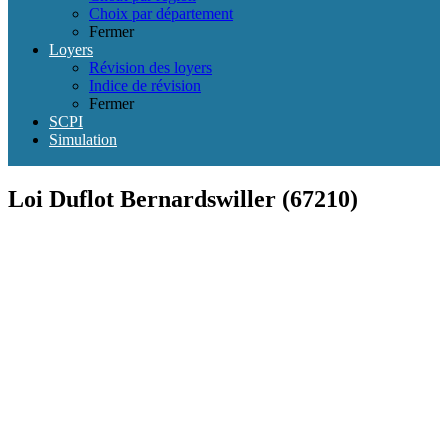
Choix par département
Fermer
Loyers
Révision des loyers
Indice de révision
Fermer
SCPI
Simulation
Loi Duflot Bernardswiller (67210)