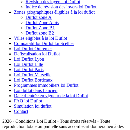
Révision des loyers loi Duflot
Indice de révision des loyers loi Duflot
Zones géographiques éligibles à la loi duflot
Duflot zone A
Duflot Zone A bis
Duflot Zone B1
Duflot zone B2
Villes éligibles à la loi Duflot
Comparatif loi Duflot loi Scellier
Loi Duflot Outremer
Defiscalisation loi Duflot
Loi Duflot Lyon
Loi Duflot Lille
Loi Duflot Paris
Loi Duflot Marseille
Loi Duflot Bordeaux
Programmes immobiliers loi Duflot
Loi duflot dans l’ancien
Date d’entrée en vigueur de la loi Duflot
FAQ loi Duflot
Simulation loi duflot
Contact
2026 - Conditions Loi Duflot - Tous droits réservés - Toute
reproduction totale ou partielle sans accord écrit donnera lieu à des