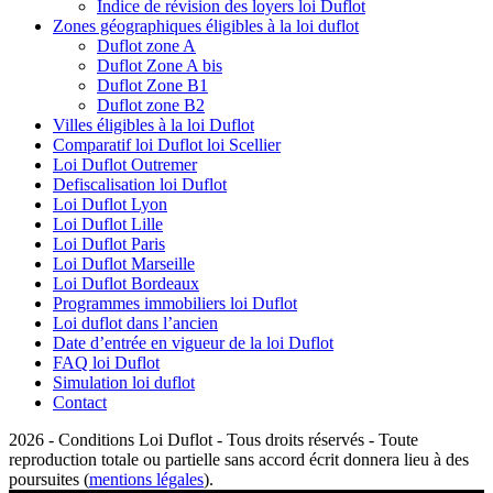
Indice de révision des loyers loi Duflot
Zones géographiques éligibles à la loi duflot
Duflot zone A
Duflot Zone A bis
Duflot Zone B1
Duflot zone B2
Villes éligibles à la loi Duflot
Comparatif loi Duflot loi Scellier
Loi Duflot Outremer
Defiscalisation loi Duflot
Loi Duflot Lyon
Loi Duflot Lille
Loi Duflot Paris
Loi Duflot Marseille
Loi Duflot Bordeaux
Programmes immobiliers loi Duflot
Loi duflot dans l’ancien
Date d’entrée en vigueur de la loi Duflot
FAQ loi Duflot
Simulation loi duflot
Contact
2026 - Conditions Loi Duflot - Tous droits réservés - Toute
reproduction totale ou partielle sans accord écrit donnera lieu à des
poursuites (
mentions légales
).