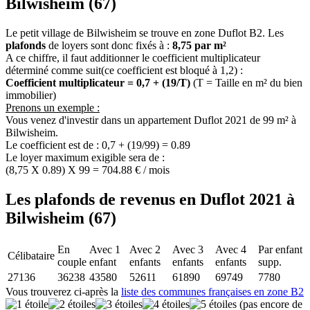
Bilwisheim (67)
Le petit village de Bilwisheim se trouve en zone Duflot B2. Les
plafonds
de loyers sont donc fixés à :
8,75 par m²
A ce chiffre, il faut additionner le coefficient multiplicateur
déterminé comme suit(ce coefficient est bloqué à 1,2) :
Coefficient multiplicateur = 0,7 + (19/T)
(T = Taille en m² du bien
immobilier)
Prenons un exemple :
Vous venez d'investir dans un appartement Duflot 2021 de 99 m² à
Bilwisheim.
Le coefficient est de : 0,7 + (19/99) = 0.89
Le loyer maximum exigible sera de :
(8,75 X 0.89) X 99 = 704.88 € / mois
Les plafonds de revenus en Duflot 2021 à
Bilwisheim (67)
En
Avec 1
Avec 2
Avec 3
Avec 4
Par enfant
Célibataire
couple
enfant
enfants
enfants
enfants
supp.
27136
36238
43580
52611
61890
69749
7780
Vous trouverez ci-après la
liste des communes françaises en zone B2
(pas encore de