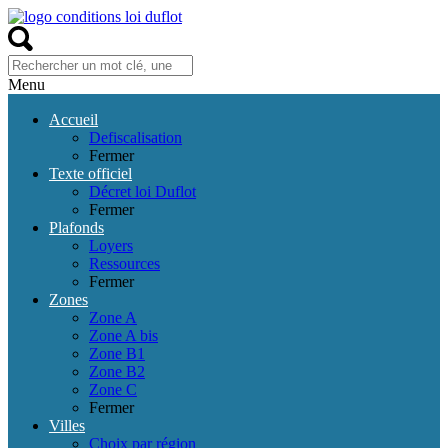
Menu
Accueil
Defiscalisation
Fermer
Texte officiel
Décret loi Duflot
Fermer
Plafonds
Loyers
Ressources
Fermer
Zones
Zone A
Zone A bis
Zone B1
Zone B2
Zone C
Fermer
Villes
Choix par région