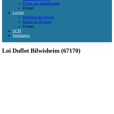
Choix par département
Fermer
Loyers
Révision des loyers
Indice de révision
Fermer
SCPI
Simulation
Loi Duflot Bilwisheim (67170)