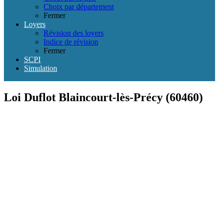
Choix par département
Fermer
Loyers
Révision des loyers
Indice de révision
Fermer
SCPI
Simulation
Loi Duflot Blaincourt-lès-Précy (60460)