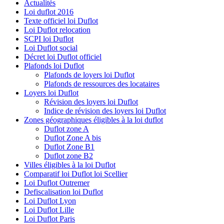
Actualités
Loi duflot 2016
Texte officiel loi Duflot
Loi Duflot relocation
SCPI loi Duflot
Loi Duflot social
Décret loi Duflot officiel
Plafonds loi Duflot
Plafonds de loyers loi Duflot
Plafonds de ressources des locataires
Loyers loi Duflot
Révision des loyers loi Duflot
Indice de révision des loyers loi Duflot
Zones géographiques éligibles à la loi duflot
Duflot zone A
Duflot Zone A bis
Duflot Zone B1
Duflot zone B2
Villes éligibles à la loi Duflot
Comparatif loi Duflot loi Scellier
Loi Duflot Outremer
Defiscalisation loi Duflot
Loi Duflot Lyon
Loi Duflot Lille
Loi Duflot Paris