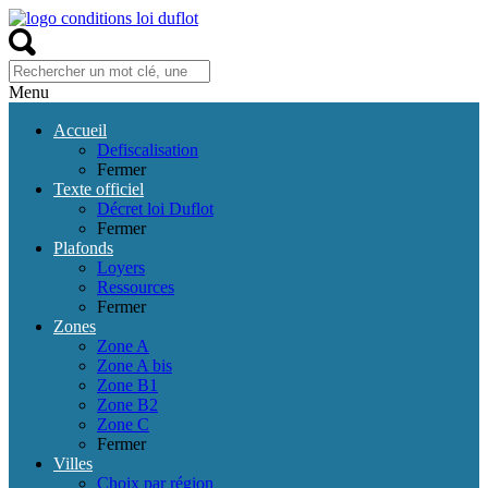
Menu
Accueil
Defiscalisation
Fermer
Texte officiel
Décret loi Duflot
Fermer
Plafonds
Loyers
Ressources
Fermer
Zones
Zone A
Zone A bis
Zone B1
Zone B2
Zone C
Fermer
Villes
Choix par région