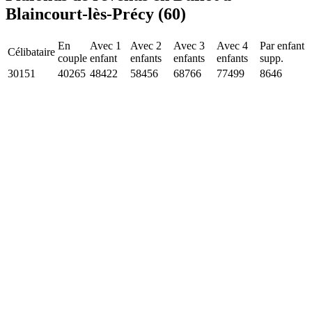
Blaincourt-lès-Précy (60)
En
Avec 1
Avec 2
Avec 3
Avec 4
Par enfant
Célibataire
couple
enfant
enfants
enfants
enfants
supp.
30151
40265
48422
58456
68766
77499
8646