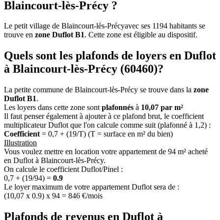
Blaincourt-lès-Précy ?
Le petit village de Blaincourt-lès-Précyavec ses 1194 habitants se
trouve en
zone Duflot B1
. Cette zone est éligible au dispositif.
Quels sont les plafonds de loyers en Duflot
à Blaincourt-lès-Précy (60460)?
La petite commune de Blaincourt-lès-Précy se trouve dans la
zone
Duflot B1
.
Les loyers dans cette zone sont
plafonnés
à
10,07 par m²
Il faut penser également à ajouter à ce plafond brut, le coefficient
multiplicateur Duflot que l'on calcule comme suit (plafonné à 1,2) :
Coefficient
= 0,7 + (19/T) (T = surface en m² du bien)
Illustration
Vous voulez mettre en location votre appartement de 94 m² acheté
en Duflot à Blaincourt-lès-Précy.
On calcule le coefficient Duflot/Pinel :
0,7 + (19/94) =
0.9
Le loyer maximum de votre appartement Duflot sera de :
(10,07 x 0.9) x 94 = 846 €/mois
Plafonds de revenus en Duflot à