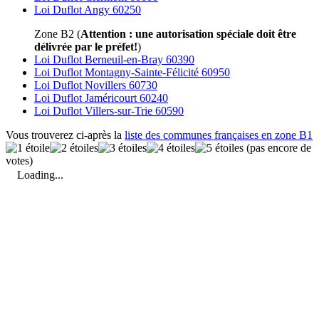
Loi Duflot Angy 60250
Zone B2 (
Attention : une autorisation spéciale doit être
délivrée par le préfet!
)
Loi Duflot Berneuil-en-Bray 60390
Loi Duflot Montagny-Sainte-Félicité 60950
Loi Duflot Novillers 60730
Loi Duflot Jaméricourt 60240
Loi Duflot Villers-sur-Trie 60590
Vous trouverez ci-après la
liste des communes françaises en zone B1
(pas encore de
votes)
Loading...