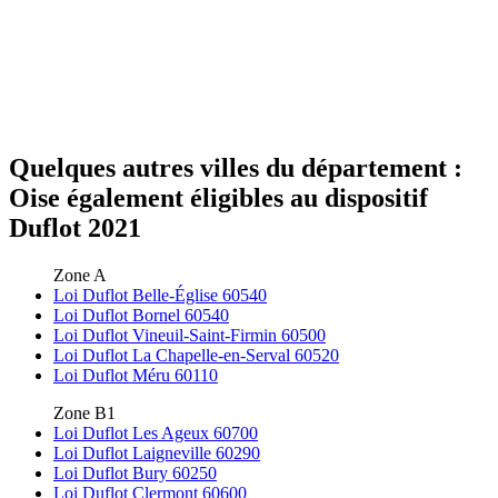
Quelques autres villes du département :
Oise également éligibles au dispositif
Duflot 2021
Zone A
Loi Duflot Belle-Église 60540
Loi Duflot Bornel 60540
Loi Duflot Vineuil-Saint-Firmin 60500
Loi Duflot La Chapelle-en-Serval 60520
Loi Duflot Méru 60110
Zone B1
Loi Duflot Les Ageux 60700
Loi Duflot Laigneville 60290
Loi Duflot Bury 60250
Loi Duflot Clermont 60600