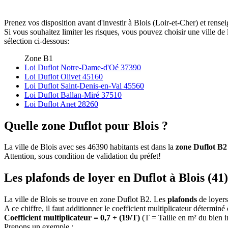
Prenez vos disposition avant d'investir à Blois (Loir-et-Cher) et rense
Si vous souhaitez limiter les risques, vous pouvez choisir une ville 
sélection ci-dessous:
Zone B1
Loi Duflot Notre-Dame-d'Oé 37390
Loi Duflot Olivet 45160
Loi Duflot Saint-Denis-en-Val 45560
Loi Duflot Ballan-Miré 37510
Loi Duflot Anet 28260
Quelle zone Duflot pour Blois ?
La ville de Blois avec ses 46390 habitants est dans la
zone Duflot B2
Attention, sous condition de validation du préfet!
Les plafonds de loyer en Duflot à Blois (41)
La ville de Blois se trouve en zone Duflot B2. Les
plafonds
de loyers
A ce chiffre, il faut additionner le coefficient multiplicateur déterminé
Coefficient multiplicateur = 0,7 + (19/T)
(T = Taille en m² du bien 
Prenons un exemple :