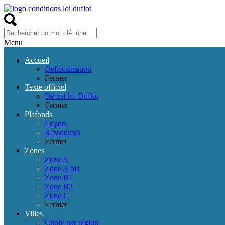
Menu
Accueil
Defiscalisation
Fermer
Texte officiel
Décret loi Duflot
Fermer
Plafonds
Loyers
Ressources
Fermer
Zones
Zone A
Zone A bis
Zone B1
Zone B2
Zone C
Fermer
Villes
Choix par région