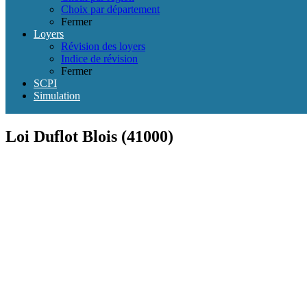
Choix par département
Fermer
Loyers
Révision des loyers
Indice de révision
Fermer
SCPI
Simulation
Loi Duflot Blois (41000)