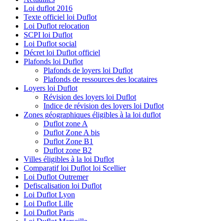
Loi duflot 2016
Texte officiel loi Duflot
Loi Duflot relocation
SCPI loi Duflot
Loi Duflot social
Décret loi Duflot officiel
Plafonds loi Duflot
Plafonds de loyers loi Duflot
Plafonds de ressources des locataires
Loyers loi Duflot
Révision des loyers loi Duflot
Indice de révision des loyers loi Duflot
Zones géographiques éligibles à la loi duflot
Duflot zone A
Duflot Zone A bis
Duflot Zone B1
Duflot zone B2
Villes éligibles à la loi Duflot
Comparatif loi Duflot loi Scellier
Loi Duflot Outremer
Defiscalisation loi Duflot
Loi Duflot Lyon
Loi Duflot Lille
Loi Duflot Paris