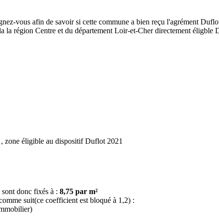
ignez-vous afin de savoir si cette commune a bien reçu l'agrément Duflot
de la la région Centre et du département Loir-et-Cher directement éligbl
, zone éligible au dispositif Duflot 2021
 sont donc fixés à :
8,75 par m²
 comme suit(ce coefficient est bloqué à 1,2) :
immobilier)