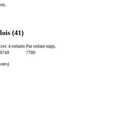
ois.
ois (41)
vec 4 enfants
Par enfant supp.
9749
7780
otes)