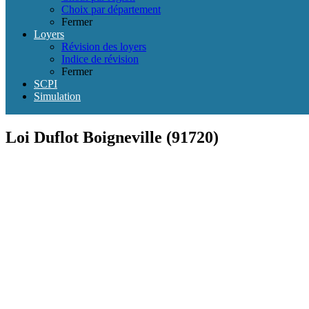
Choix par département
Fermer
Loyers
Révision des loyers
Indice de révision
Fermer
SCPI
Simulation
Loi Duflot Boigneville (91720)