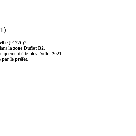
1)
ille
(91720)?
dans la
zone Duflot B2.
atiquement éligibles Duflot 2021
 par le préfet.