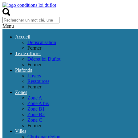
Menu
Accueil
Defiscalisation
Fermer
Texte officiel
Décret loi Duflot
Fermer
Plafonds
Loyers
Ressources
Fermer
Zones
Zone A
Zone A bis
Zone B1
Zone B2
Zone C
Fermer
Villes
Choix par région