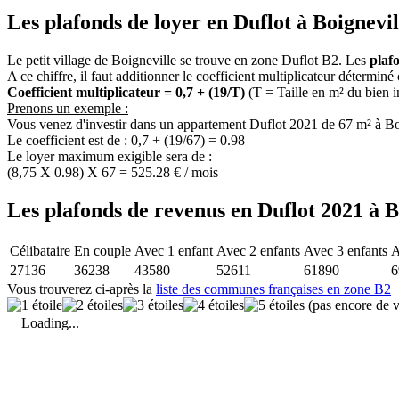
Les plafonds de loyer en Duflot à Boignevil
Le petit village de Boigneville se trouve en zone Duflot B2. Les
plaf
A ce chiffre, il faut additionner le coefficient multiplicateur déterminé
Coefficient multiplicateur = 0,7 + (19/T)
(T = Taille en m² du bien 
Prenons un exemple :
Vous venez d'investir dans un appartement Duflot 2021 de 67 m² à Bo
Le coefficient est de : 0,7 + (19/67) = 0.98
Le loyer maximum exigible sera de :
(8,75 X 0.98) X 67 = 525.28 € / mois
Les plafonds de revenus en Duflot 2021 à B
Célibataire
En couple
Avec 1 enfant
Avec 2 enfants
Avec 3 enfants
A
27136
36238
43580
52611
61890
6
Vous trouverez ci-après la
liste des communes françaises en zone B2
(pas encore de v
Loading...