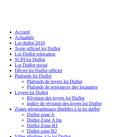
Accueil
Actualités
Loi duflot 2016
Texte officiel loi Duflot
Loi Duflot relocation
SCPI loi Duflot
Loi Duflot social
Décret loi Duflot officiel
Plafonds loi Duflot
Plafonds de loyers loi Duflot
Plafonds de ressources des locataires
Loyers loi Duflot
Révision des loyers loi Duflot
Indice de révision des loyers loi Duflot
Zones géographiques éligibles à la loi duflot
Duflot zone A
Duflot Zone A bis
Duflot Zone B1
Duflot zone B2
Villes éligibles à la loi Duflot