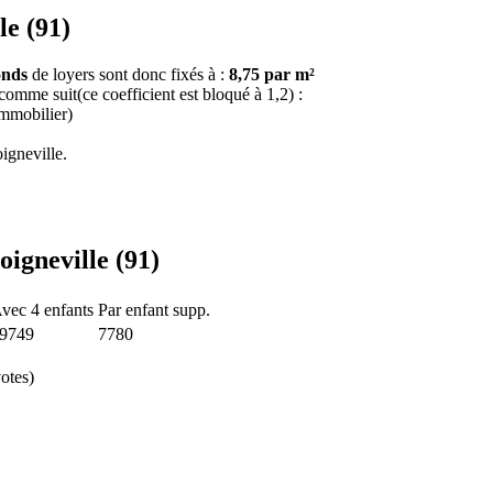
le (91)
onds
de loyers sont donc fixés à :
8,75 par m²
 comme suit(ce coefficient est bloqué à 1,2) :
immobilier)
igneville.
oigneville (91)
vec 4 enfants
Par enfant supp.
9749
7780
otes)