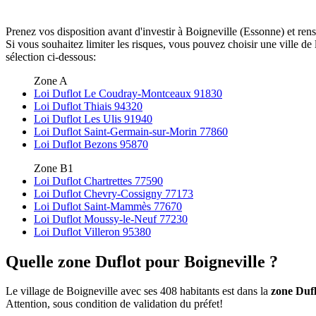
Prenez vos disposition avant d'investir à Boigneville (Essonne) et ren
Si vous souhaitez limiter les risques, vous pouvez choisir une ville 
sélection ci-dessous:
Zone A
Loi Duflot Le Coudray-Montceaux 91830
Loi Duflot Thiais 94320
Loi Duflot Les Ulis 91940
Loi Duflot Saint-Germain-sur-Morin 77860
Loi Duflot Bezons 95870
Zone B1
Loi Duflot Chartrettes 77590
Loi Duflot Chevry-Cossigny 77173
Loi Duflot Saint-Mammès 77670
Loi Duflot Moussy-le-Neuf 77230
Loi Duflot Villeron 95380
Quelle zone Duflot pour Boigneville ?
Le village de Boigneville avec ses 408 habitants est dans la
zone Duf
Attention, sous condition de validation du préfet!