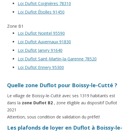
Loi Duflot Coignières 78310
Loi Duflot Étiolles 91450
Zone B1
Loi Duflot Nointel 95590
Loi Duflot Auvernaux 91830
Loi Duflot Janvry 91640
Loi Duflot Saint-Martin-la-Garenne 78520
Loi Duflot Ennery 95300
Quelle zone Duflot pour Boissy-le-Cutté ?
Le village de Boissy-le-Cutté avec ses 1319 habitants est
dans la
zone Duflot B2
, zone éligible au dispositif Duflot
2021
Attention, sous condition de validation du préfet!
Les plafonds de loyer en Duflot à Boissy-le-