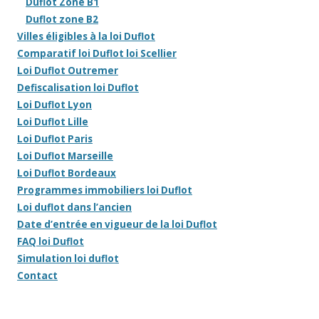
Duflot Zone B1
Duflot zone B2
Villes éligibles à la loi Duflot
Comparatif loi Duflot loi Scellier
Loi Duflot Outremer
Defiscalisation loi Duflot
Loi Duflot Lyon
Loi Duflot Lille
Loi Duflot Paris
Loi Duflot Marseille
Loi Duflot Bordeaux
Programmes immobiliers loi Duflot
Loi duflot dans l’ancien
Date d’entrée en vigueur de la loi Duflot
FAQ loi Duflot
Simulation loi duflot
Contact