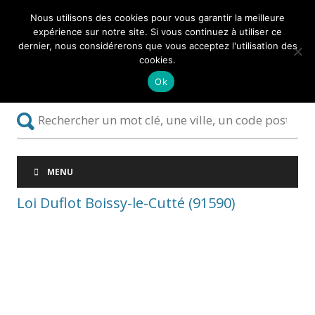
Nous utilisons des cookies pour vous garantir la meilleure
expérience sur notre site. Si vous continuez à utiliser ce
dernier, nous considérerons que vous acceptez l'utilisation des
cookies.
Ok
MENU
Loi Duflot Boissy-le-Cutté (91590)