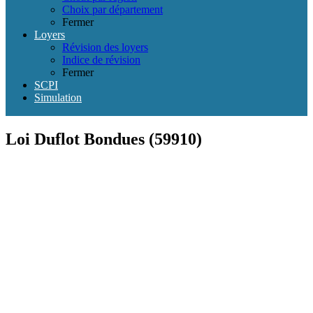
Choix par département
Fermer
Loyers
Révision des loyers
Indice de révision
Fermer
SCPI
Simulation
Loi Duflot Bondues (59910)