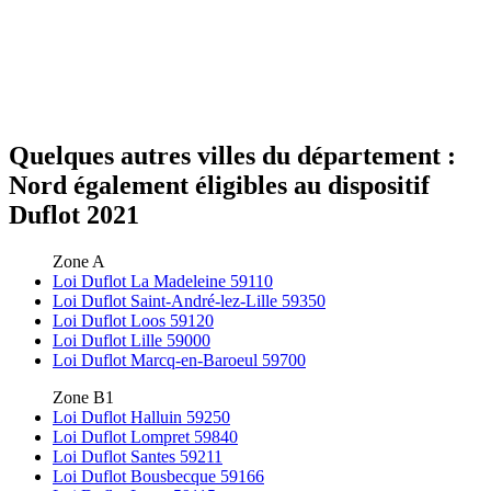
Quelques autres villes du département :
Nord également éligibles au dispositif
Duflot 2021
Zone A
Loi Duflot La Madeleine 59110
Loi Duflot Saint-André-lez-Lille 59350
Loi Duflot Loos 59120
Loi Duflot Lille 59000
Loi Duflot Marcq-en-Baroeul 59700
Zone B1
Loi Duflot Halluin 59250
Loi Duflot Lompret 59840
Loi Duflot Santes 59211
Loi Duflot Bousbecque 59166