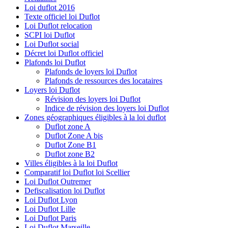
Loi duflot 2016
Texte officiel loi Duflot
Loi Duflot relocation
SCPI loi Duflot
Loi Duflot social
Décret loi Duflot officiel
Plafonds loi Duflot
Plafonds de loyers loi Duflot
Plafonds de ressources des locataires
Loyers loi Duflot
Révision des loyers loi Duflot
Indice de révision des loyers loi Duflot
Zones géographiques éligibles à la loi duflot
Duflot zone A
Duflot Zone A bis
Duflot Zone B1
Duflot zone B2
Villes éligibles à la loi Duflot
Comparatif loi Duflot loi Scellier
Loi Duflot Outremer
Defiscalisation loi Duflot
Loi Duflot Lyon
Loi Duflot Lille
Loi Duflot Paris
Loi Duflot Marseille