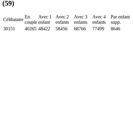
(59)
En
Avec 1
Avec 2
Avec 3
Avec 4
Par enfant
Célibataire
couple
enfant
enfants
enfants
enfants
supp.
30151
40265
48422
58456
68766
77499
8646