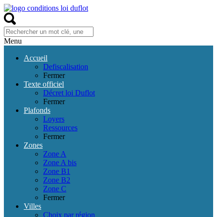
Menu
Accueil
Defiscalisation
Fermer
Texte officiel
Décret loi Duflot
Fermer
Plafonds
Loyers
Ressources
Fermer
Zones
Zone A
Zone A bis
Zone B1
Zone B2
Zone C
Fermer
Villes
Choix par région