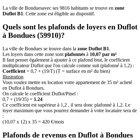
La ville de Bonduesavec ses 9816 habitants se trouve en
zone
Duflot B1
. Cette zone est éligible au dispositif.
Quels sont les plafonds de loyers en Duflot
à Bondues (59910)?
La ville de Bondues se trouve dans la
zone Duflot B1
.
Les loyers dans cette zone sont
plafonnés
à
10,07 par m²
Il faut penser également à ajouter à ce plafond brut, le coefficient
multiplicateur Duflot que l'on calcule comme suit (plafonné à 1,2) :
Coefficient
= 0,7 + (19/T) (T = surface en m² du bien)
Illustration
Vous voulez mettre en location votre appartement de 35 m² acheté
en Duflot à Bondues.
On calcule le coefficient Duflot/Pinel :
0,7 + (19/35) =
1.24
Ce coefficient est supérieur à 1,2 , il sera donc plafonné à 1,2. Le
loyer maximum que vous pourrez demander à votre locataire sera de
:
(10,07 x 12) x 35 = 420 €/mois
Plafonds de revenus en Duflot à Bondues