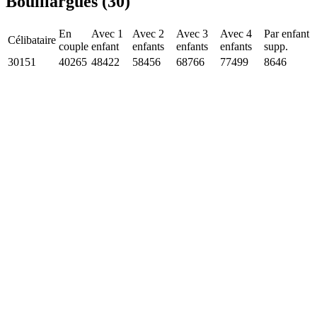
Bouillargues (30)
En
Avec 1
Avec 2
Avec 3
Avec 4
Par enfant
Célibataire
couple
enfant
enfants
enfants
enfants
supp.
30151
40265
48422
58456
68766
77499
8646