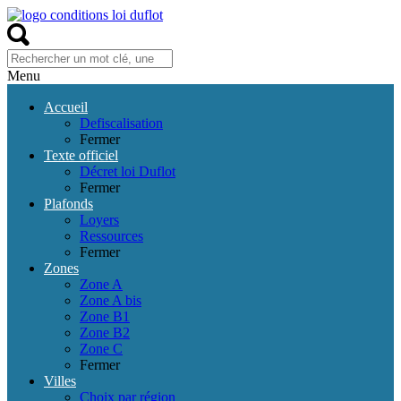
Menu
Accueil
Defiscalisation
Fermer
Texte officiel
Décret loi Duflot
Fermer
Plafonds
Loyers
Ressources
Fermer
Zones
Zone A
Zone A bis
Zone B1
Zone B2
Zone C
Fermer
Villes
Choix par région