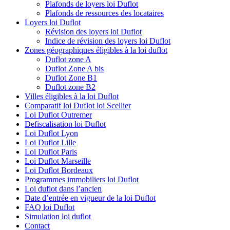
Plafonds de loyers loi Duflot
Plafonds de ressources des locataires
Loyers loi Duflot
Révision des loyers loi Duflot
Indice de révision des loyers loi Duflot
Zones géographiques éligibles à la loi duflot
Duflot zone A
Duflot Zone A bis
Duflot Zone B1
Duflot zone B2
Villes éligibles à la loi Duflot
Comparatif loi Duflot loi Scellier
Loi Duflot Outremer
Defiscalisation loi Duflot
Loi Duflot Lyon
Loi Duflot Lille
Loi Duflot Paris
Loi Duflot Marseille
Loi Duflot Bordeaux
Programmes immobiliers loi Duflot
Loi duflot dans l’ancien
Date d’entrée en vigueur de la loi Duflot
FAQ loi Duflot
Simulation loi duflot
Contact