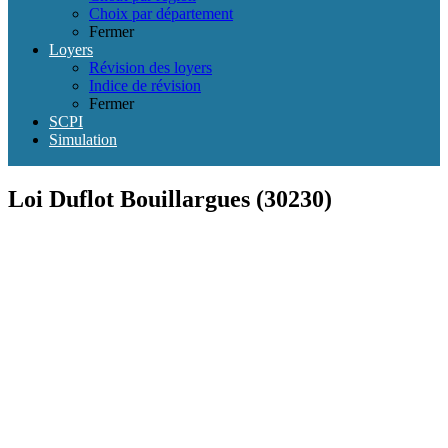
Choix par département
Fermer
Loyers
Révision des loyers
Indice de révision
Fermer
SCPI
Simulation
Loi Duflot Bouillargues (30230)