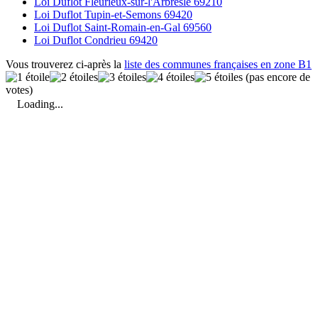
Loi Duflot Fleurieux-sur-l'Arbresle 69210
Loi Duflot Tupin-et-Semons 69420
Loi Duflot Saint-Romain-en-Gal 69560
Loi Duflot Condrieu 69420
Vous trouverez ci-après la
liste des communes françaises en zone B1
(pas encore de
votes)
Loading...