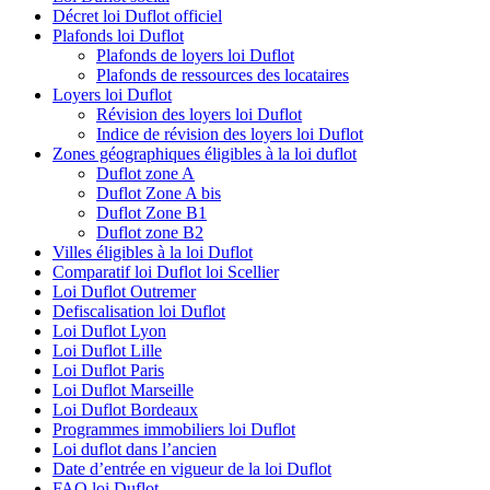
Décret loi Duflot officiel
Plafonds loi Duflot
Plafonds de loyers loi Duflot
Plafonds de ressources des locataires
Loyers loi Duflot
Révision des loyers loi Duflot
Indice de révision des loyers loi Duflot
Zones géographiques éligibles à la loi duflot
Duflot zone A
Duflot Zone A bis
Duflot Zone B1
Duflot zone B2
Villes éligibles à la loi Duflot
Comparatif loi Duflot loi Scellier
Loi Duflot Outremer
Defiscalisation loi Duflot
Loi Duflot Lyon
Loi Duflot Lille
Loi Duflot Paris
Loi Duflot Marseille
Loi Duflot Bordeaux
Programmes immobiliers loi Duflot
Loi duflot dans l’ancien
Date d’entrée en vigueur de la loi Duflot
FAQ loi Duflot