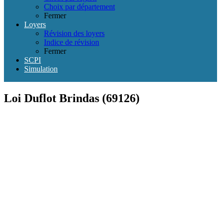
Choix par département
Fermer
Loyers
Révision des loyers
Indice de révision
Fermer
SCPI
Simulation
Loi Duflot Brindas (69126)