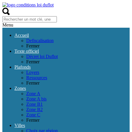
Menu
Accueil
Defiscalisation
Fermer
Texte officiel
Décret loi Duflot
Fermer
Plafonds
Loyers
Ressources
Fermer
Zones
Zone A
Zone A bis
Zone B1
Zone B2
Zone C
Fermer
Villes
Choix par région