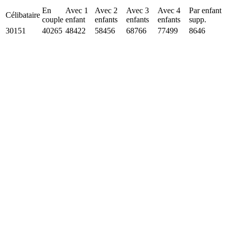
En
Avec 1
Avec 2
Avec 3
Avec 4
Par enfant
Célibataire
couple
enfant
enfants
enfants
enfants
supp.
30151
40265
48422
58456
68766
77499
8646