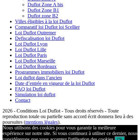
Duflot Zone A bis
Duflot Zone B1
Duflot zone B2
Villes éligibles à la loi Duflot
Comparatif loi Duflot loi Scellier
Loi Duflot Outremer
Defiscalisation loi Duflot
Loi Duflot Lyon
Loi Duflot Lille
Loi Duflot Paris
Loi Duflot Marseille
Loi Duflot Bordeaux
Programmes immobiliers loi Duflot
Loi duflot dans l’ancien
Date d’entrée en vigueur de la loi Duflot
FAQ loi Duflot
Simulation loi duflot
Contact
2026 - Conditions Loi Duflot - Tous droits réservés - Toute
reproduction totale ou partielle sans accord écrit donnera lieu à des
poursuites (
mentions légales
).
Nous utilisons des cookies pour vous garantir la meilleure
expérience sur notre site. Si vous continuez à utiliser ce dernier, nous
considérerons que vous acceptez l'utilisation des cookies.
Ok