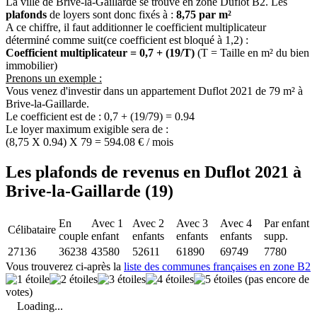
La ville de Brive-la-Gaillarde se trouve en zone Duflot B2. Les
plafonds
de loyers sont donc fixés à :
8,75 par m²
A ce chiffre, il faut additionner le coefficient multiplicateur
déterminé comme suit(ce coefficient est bloqué à 1,2) :
Coefficient multiplicateur = 0,7 + (19/T)
(T = Taille en m² du bien
immobilier)
Prenons un exemple :
Vous venez d'investir dans un appartement Duflot 2021 de 79 m² à
Brive-la-Gaillarde.
Le coefficient est de : 0,7 + (19/79) = 0.94
Le loyer maximum exigible sera de :
(8,75 X 0.94) X 79 = 594.08 € / mois
Les plafonds de revenus en Duflot 2021 à
Brive-la-Gaillarde (19)
En
Avec 1
Avec 2
Avec 3
Avec 4
Par enfant
Célibataire
couple
enfant
enfants
enfants
enfants
supp.
27136
36238
43580
52611
61890
69749
7780
Vous trouverez ci-après la
liste des communes françaises en zone B2
(pas encore de
votes)
Loading...