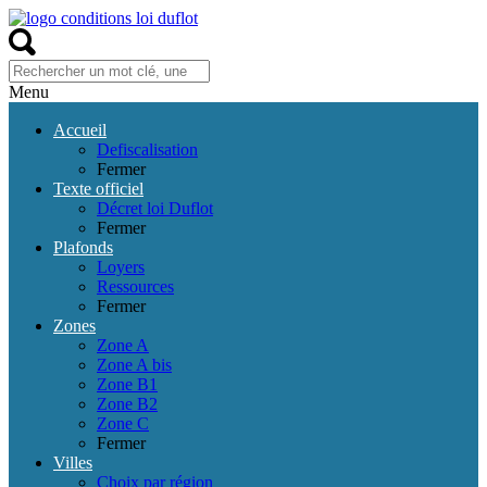
Menu
Accueil
Defiscalisation
Fermer
Texte officiel
Décret loi Duflot
Fermer
Plafonds
Loyers
Ressources
Fermer
Zones
Zone A
Zone A bis
Zone B1
Zone B2
Zone C
Fermer
Villes
Choix par région