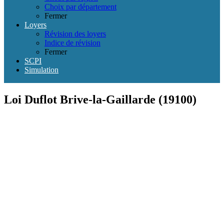
Choix par département
Fermer
Loyers
Révision des loyers
Indice de révision
Fermer
SCPI
Simulation
Loi Duflot Brive-la-Gaillarde (19100)