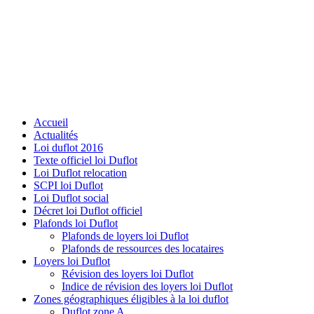
Accueil
Actualités
Loi duflot 2016
Texte officiel loi Duflot
Loi Duflot relocation
SCPI loi Duflot
Loi Duflot social
Décret loi Duflot officiel
Plafonds loi Duflot
Plafonds de loyers loi Duflot
Plafonds de ressources des locataires
Loyers loi Duflot
Révision des loyers loi Duflot
Indice de révision des loyers loi Duflot
Zones géographiques éligibles à la loi duflot
Duflot zone A