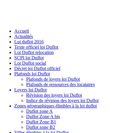
Accueil
Actualités
Loi duflot 2016
Texte officiel loi Duflot
Loi Duflot relocation
SCPI loi Duflot
Loi Duflot social
Décret loi Duflot officiel
Plafonds loi Duflot
Plafonds de loyers loi Duflot
Plafonds de ressources des locataires
Loyers loi Duflot
Révision des loyers loi Duflot
Indice de révision des loyers loi Duflot
Zones géographiques éligibles à la loi duflot
Duflot zone A
Duflot Zone A bis
Duflot Zone B1
Duflot zone B2
Villes éligibles à la loi Duflot