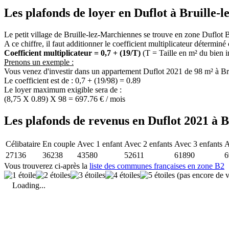
Les plafonds de loyer en Duflot à Bruille-
Le petit village de Bruille-lez-Marchiennes se trouve en zone Duflot
A ce chiffre, il faut additionner le coefficient multiplicateur déterminé
Coefficient multiplicateur = 0,7 + (19/T)
(T = Taille en m² du bien 
Prenons un exemple :
Vous venez d'investir dans un appartement Duflot 2021 de 98 m² à Br
Le coefficient est de : 0,7 + (19/98) = 0.89
Le loyer maximum exigible sera de :
(8,75 X 0.89) X 98 = 697.76 € / mois
Les plafonds de revenus en Duflot 2021 à B
Célibataire
En couple
Avec 1 enfant
Avec 2 enfants
Avec 3 enfants
A
27136
36238
43580
52611
61890
6
Vous trouverez ci-après la
liste des communes françaises en zone B2
(pas encore de v
Loading...