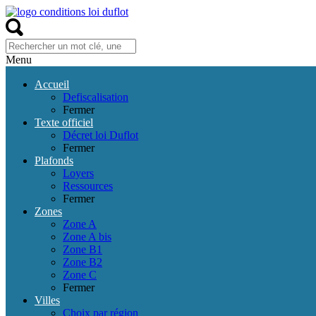
Menu
Accueil
Defiscalisation
Fermer
Texte officiel
Décret loi Duflot
Fermer
Plafonds
Loyers
Ressources
Fermer
Zones
Zone A
Zone A bis
Zone B1
Zone B2
Zone C
Fermer
Villes
Choix par région