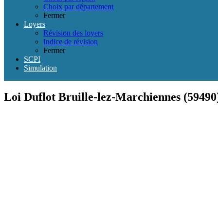
Choix par département
Fermer
Loyers
Révision des loyers
Indice de révision
Fermer
SCPI
Simulation
Loi Duflot Bruille-lez-Marchiennes (59490