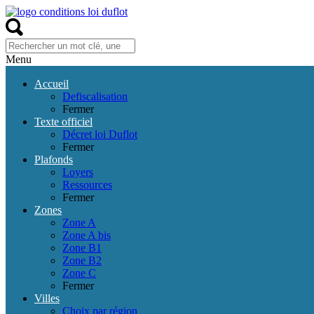
Menu
Accueil
Defiscalisation
Fermer
Texte officiel
Décret loi Duflot
Fermer
Plafonds
Loyers
Ressources
Fermer
Zones
Zone A
Zone A bis
Zone B1
Zone B2
Zone C
Fermer
Villes
Choix par région