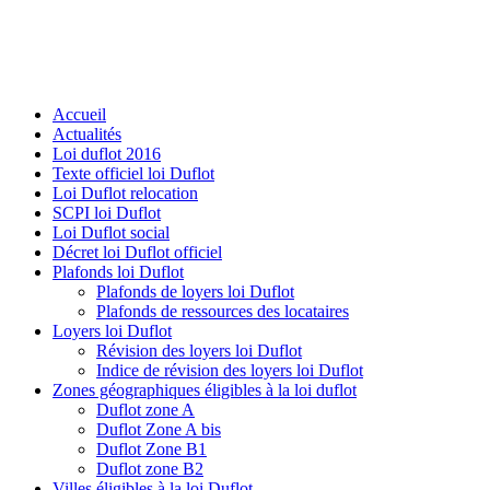
Accueil
Actualités
Loi duflot 2016
Texte officiel loi Duflot
Loi Duflot relocation
SCPI loi Duflot
Loi Duflot social
Décret loi Duflot officiel
Plafonds loi Duflot
Plafonds de loyers loi Duflot
Plafonds de ressources des locataires
Loyers loi Duflot
Révision des loyers loi Duflot
Indice de révision des loyers loi Duflot
Zones géographiques éligibles à la loi duflot
Duflot zone A
Duflot Zone A bis
Duflot Zone B1
Duflot zone B2
Villes éligibles à la loi Duflot