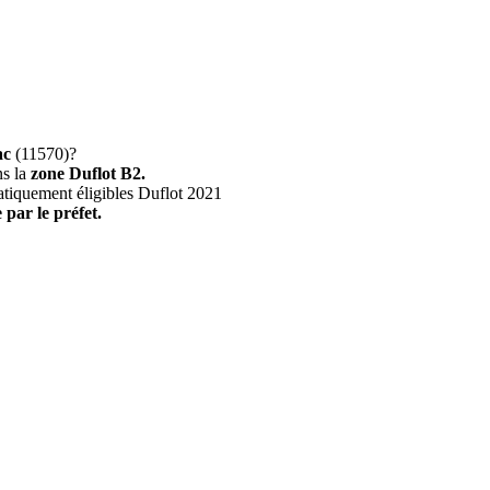
ac
(11570)?
ns la
zone Duflot B2.
atiquement éligibles Duflot 2021
 par le préfet.