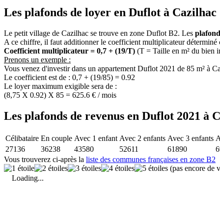
Les plafonds de loyer en Duflot à Cazilhac 
Le petit village de Cazilhac se trouve en zone Duflot B2. Les
plafond
A ce chiffre, il faut additionner le coefficient multiplicateur déterminé
Coefficient multiplicateur = 0,7 + (19/T)
(T = Taille en m² du bien 
Prenons un exemple :
Vous venez d'investir dans un appartement Duflot 2021 de 85 m² à Ca
Le coefficient est de : 0,7 + (19/85) = 0.92
Le loyer maximum exigible sera de :
(8,75 X 0.92) X 85 = 625.6 € / mois
Les plafonds de revenus en Duflot 2021 à C
Célibataire
En couple
Avec 1 enfant
Avec 2 enfants
Avec 3 enfants
A
27136
36238
43580
52611
61890
6
Vous trouverez ci-après la
liste des communes françaises en zone B2
(pas encore de v
Loading...