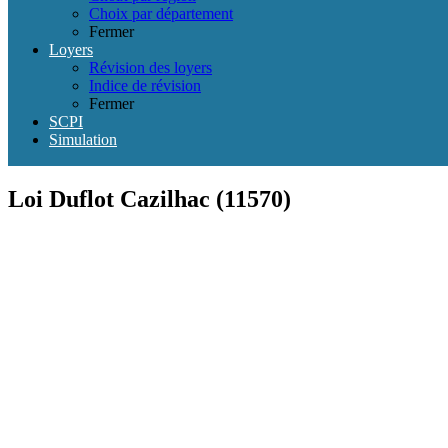
Choix par département
Fermer
Loyers
Révision des loyers
Indice de révision
Fermer
SCPI
Simulation
Loi Duflot Cazilhac (11570)