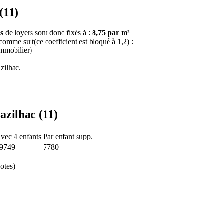
(11)
s
de loyers sont donc fixés à :
8,75 par m²
 comme suit(ce coefficient est bloqué à 1,2) :
immobilier)
zilhac.
azilhac (11)
vec 4 enfants
Par enfant supp.
9749
7780
otes)