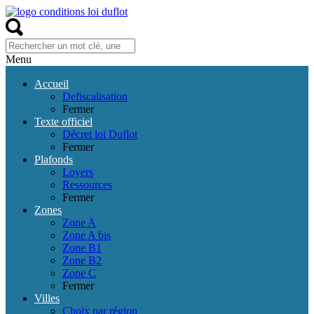
Menu
Accueil
Defiscalisation
Fermer
Texte officiel
Décret loi Duflot
Fermer
Plafonds
Loyers
Ressources
Fermer
Zones
Zone A
Zone A bis
Zone B1
Zone B2
Zone C
Fermer
Villes
Choix par région