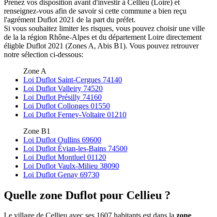
Prenez vos disposition avant d'investir à Cellieu (Loire) et
renseignez-vous afin de savoir si cette commune a bien reçu
l'agrément Duflot 2021 de la part du préfet.
Si vous souhaitez limiter les risques, vous pouvez choisir une ville
de la la région Rhône-Alpes et du département Loire directement
éligble Duflot 2021 (Zones A, Abis B1). Vous pouvez retrouver
notre sélection ci-dessous:
Zone A
Loi Duflot Saint-Cergues 74140
Loi Duflot Valleiry 74520
Loi Duflot Présilly 74160
Loi Duflot Collonges 01550
Loi Duflot Ferney-Voltaire 01210
Zone B1
Loi Duflot Oullins 69600
Loi Duflot Évian-les-Bains 74500
Loi Duflot Montluel 01120
Loi Duflot Vaulx-Milieu 38090
Loi Duflot Genay 69730
Quelle zone Duflot pour Cellieu ?
Le village de Cellieu avec ses 1607 habitants est dans la
zone