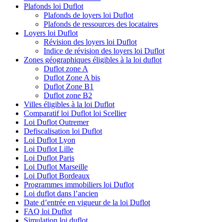
Plafonds loi Duflot
Plafonds de loyers loi Duflot
Plafonds de ressources des locataires
Loyers loi Duflot
Révision des loyers loi Duflot
Indice de révision des loyers loi Duflot
Zones géographiques éligibles à la loi duflot
Duflot zone A
Duflot Zone A bis
Duflot Zone B1
Duflot zone B2
Villes éligibles à la loi Duflot
Comparatif loi Duflot loi Scellier
Loi Duflot Outremer
Defiscalisation loi Duflot
Loi Duflot Lyon
Loi Duflot Lille
Loi Duflot Paris
Loi Duflot Marseille
Loi Duflot Bordeaux
Programmes immobiliers loi Duflot
Loi duflot dans l’ancien
Date d’entrée en vigueur de la loi Duflot
FAQ loi Duflot
Simulation loi duflot