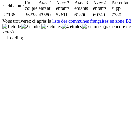
En
Avec 1
Avec 2
Avec 3
Avec 4
Par enfant
Célibataire
couple
enfant
enfants
enfants
enfants
supp.
27136
36238
43580
52611
61890
69749
7780
Vous trouverez ci-après la
liste des communes françaises en zone B2
(pas encore de
votes)
Loading...