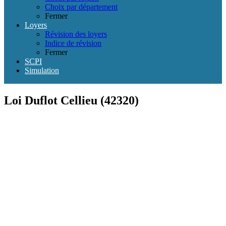
Choix par département
Fermer
Loyers
Révision des loyers
Indice de révision
Fermer
SCPI
Simulation
Loi Duflot Cellieu (42320)