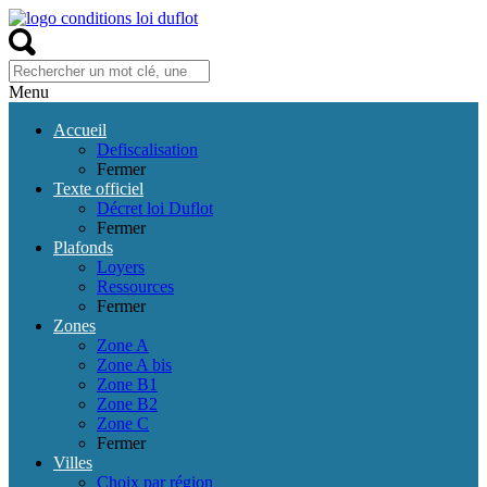
Menu
Accueil
Defiscalisation
Fermer
Texte officiel
Décret loi Duflot
Fermer
Plafonds
Loyers
Ressources
Fermer
Zones
Zone A
Zone A bis
Zone B1
Zone B2
Zone C
Fermer
Villes
Choix par région