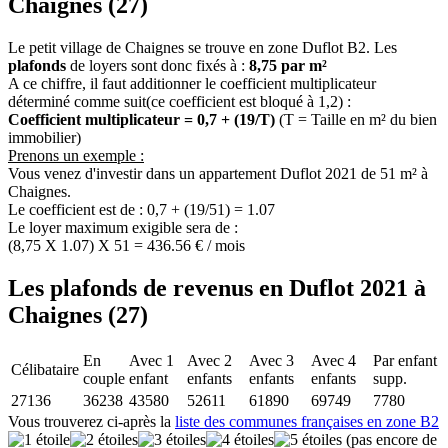
Chaignes (27)
Le petit village de Chaignes se trouve en zone Duflot B2. Les
plafonds
de loyers sont donc fixés à :
8,75 par m²
A ce chiffre, il faut additionner le coefficient multiplicateur
déterminé comme suit(ce coefficient est bloqué à 1,2) :
Coefficient multiplicateur = 0,7 + (19/T)
(T = Taille en m² du bien
immobilier)
Prenons un exemple :
Vous venez d'investir dans un appartement Duflot 2021 de 51 m² à
Chaignes.
Le coefficient est de : 0,7 + (19/51) = 1.07
Le loyer maximum exigible sera de :
(8,75 X 1.07) X 51 = 436.56 € / mois
Les plafonds de revenus en Duflot 2021 à
Chaignes (27)
En
Avec 1
Avec 2
Avec 3
Avec 4
Par enfant
Célibataire
couple
enfant
enfants
enfants
enfants
supp.
27136
36238
43580
52611
61890
69749
7780
Vous trouverez ci-après la
liste des communes françaises en zone B2
(pas encore de