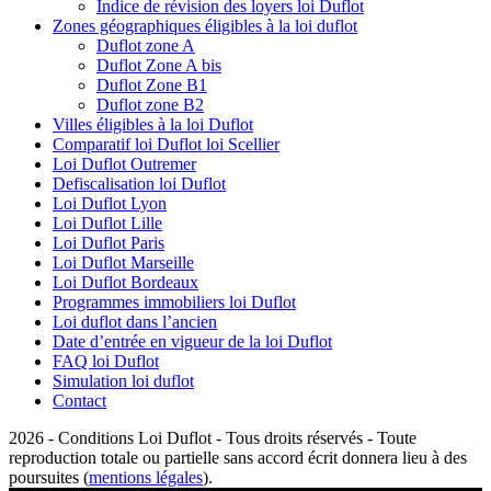
Indice de révision des loyers loi Duflot
Zones géographiques éligibles à la loi duflot
Duflot zone A
Duflot Zone A bis
Duflot Zone B1
Duflot zone B2
Villes éligibles à la loi Duflot
Comparatif loi Duflot loi Scellier
Loi Duflot Outremer
Defiscalisation loi Duflot
Loi Duflot Lyon
Loi Duflot Lille
Loi Duflot Paris
Loi Duflot Marseille
Loi Duflot Bordeaux
Programmes immobiliers loi Duflot
Loi duflot dans l’ancien
Date d’entrée en vigueur de la loi Duflot
FAQ loi Duflot
Simulation loi duflot
Contact
2026 - Conditions Loi Duflot - Tous droits réservés - Toute
reproduction totale ou partielle sans accord écrit donnera lieu à des
poursuites (
mentions légales
).