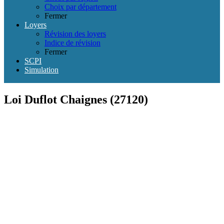
Choix par département
Fermer
Loyers
Révision des loyers
Indice de révision
Fermer
SCPI
Simulation
Loi Duflot Chaignes (27120)