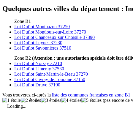
Quelques autres villes du département : Ind
Zone B1
Loi Duflot Montbazon 37250
Loi Duflot Montlouis-sur-Loire 37270
Loi Duflot Chanceaux-sur-Choisille 37390
Loi Duflot Luynes 37230
Loi Duflot Savonnières 37510
Zone B2 (
Attention : une autorisation spéciale doit être déli
Loi Duflot Noizay 37210
Loi Duflot Limeray 37530
Loi Duflot Saint-Martin-le-Beau 37270
Loi Duflot Civray-de-Touraine 37150
Loi Duflot Druye 37190
Vous trouverez ci-après la
liste des communes françaises en zone B1
(pas encore de v
Loading...