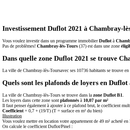
Investissement Duflot 2021 à Chambray-lès
Vous voulez investir dans un programme immobilier
Duflot
à
Chambr
Pas de problèmes!
Chambray-lès-Tours
(37) est dans une zone
élig
Dans quelle zone Duflot 2021 se trouve Ch
La ville de Chambray-lès-Toursavec ses 10736 habitants se trouve en
Quels sont les plafonds de loyers en Duflo
La ville de Chambray-lès-Tours se trouve dans la
zone Duflot B1
.
Les loyers dans cette zone sont
plafonnés
à
10,07 par m²
Il faut penser également à ajouter à ce plafond brut, le coefficient mul
Coefficient
= 0,7 + (19/T) (T = surface en m² du bien)
Illustration
Vous voulez mettre en location votre appartement de 49 m² acheté en
On calcule le coefficient Duflot/Pinel :