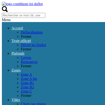
Menu
Accueil
Defiscalisation
Fermer
Texte officiel
Décret loi Duflot
Fermer
Plafonds
Loyers
Ressources
Fermer
Zones
Zone A
Zone A bis
Zone B1
Zone B2
Zone C
Fermer
Villes
Choix par région