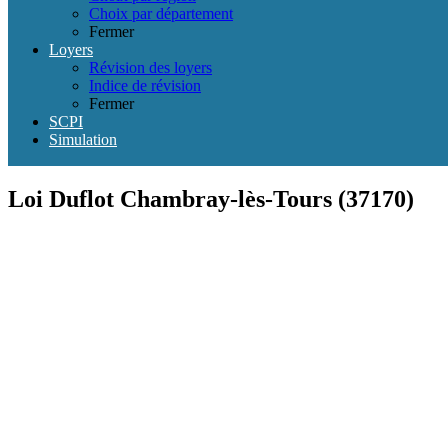
Choix par département
Fermer
Loyers
Révision des loyers
Indice de révision
Fermer
SCPI
Simulation
Loi Duflot Chambray-lès-Tours (37170)