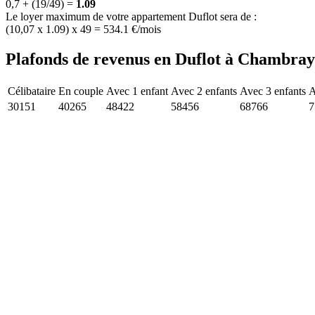
0,7 + (19/49) =
1.09
Le loyer maximum de votre appartement Duflot sera de :
(10,07 x 1.09) x 49 = 534.1 €/mois
Plafonds de revenus en Duflot à Chambray-
Célibataire
En couple
Avec 1 enfant
Avec 2 enfants
Avec 3 enfants
A
30151
40265
48422
58456
68766
7