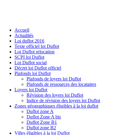
Accueil
Actualités
Loi duflot 2016
Texte officiel loi Duflot
Loi Duflot relocation
SCPI loi Duflot
Loi Duflot social
Décret loi Duflot officiel
Plafonds loi Duflot
Plafonds de loyers loi Duflot
Plafonds de ressources des locataires
Loyers loi Duflot
Révision des loyers loi Duflot
Indice de révision des loyers loi Duflot
Zones géographiques éligibles à la loi duflot
Duflot zone A
Duflot Zone A bis
Duflot Zone B1
Duflot zone B2
Villes éligibles à la loi Duflot