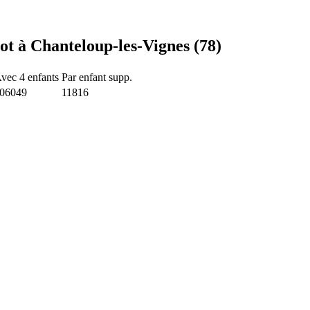
ot à Chanteloup-les-Vignes (78)
vec 4 enfants
Par enfant supp.
06049
11816