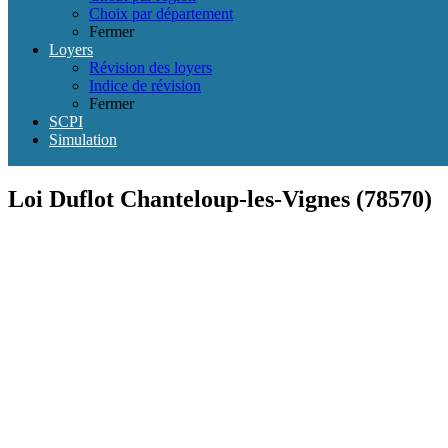
Choix par département
Fermer
Loyers
Révision des loyers
Indice de révision
Fermer
SCPI
Simulation
Loi Duflot Chanteloup-les-Vignes (78570)