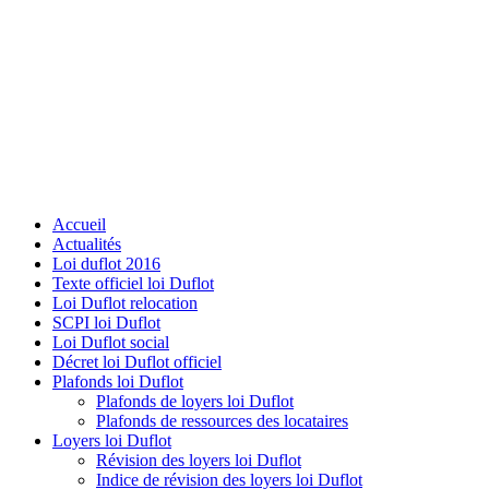
Accueil
Actualités
Loi duflot 2016
Texte officiel loi Duflot
Loi Duflot relocation
SCPI loi Duflot
Loi Duflot social
Décret loi Duflot officiel
Plafonds loi Duflot
Plafonds de loyers loi Duflot
Plafonds de ressources des locataires
Loyers loi Duflot
Révision des loyers loi Duflot
Indice de révision des loyers loi Duflot