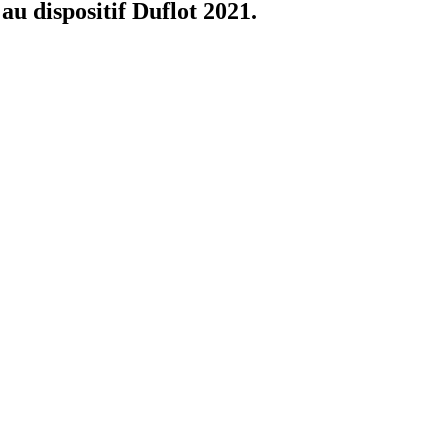
 au dispositif Duflot 2021.