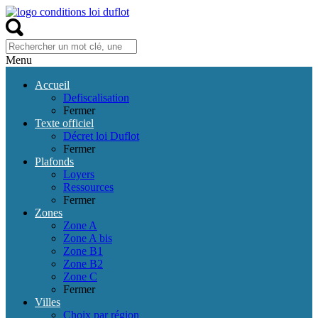
Menu
Accueil
Defiscalisation
Fermer
Texte officiel
Décret loi Duflot
Fermer
Plafonds
Loyers
Ressources
Fermer
Zones
Zone A
Zone A bis
Zone B1
Zone B2
Zone C
Fermer
Villes
Choix par région