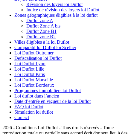
Révision des loyers loi Duflot
Indice de révision des loyers loi Duflot
Zones géographiques éligibles à la loi duflot
Duflot zone A
Duflot Zone A bis
Duflot Zone B1
Duflot zone B2
Villes éligibles à la loi Duflot
Comparatif loi Duflot loi Scellier
Loi Duflot Outremer
Defiscalisation loi Duflot
Loi Duflot Lyon
Loi Duflot Lille
Loi Duflot Paris
Loi Duflot Marseille
Loi Duflot Bordeaux
Programmes immobiliers loi Duflot
Loi duflot dans l’ancien
Date d’entrée en vigueur de la loi Duflot
FAQ loi Duflot
Simulation loi duflot
Contact
2026 - Conditions Loi Duflot - Tous droits réservés - Toute
reproduction totale ou partielle sans accord écrit donnera lieu à des