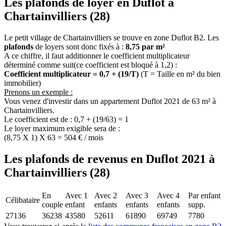
Les plafonds de loyer en Duflot à
Chartainvilliers (28)
Le petit village de Chartainvilliers se trouve en zone Duflot B2. Les
plafonds
de loyers sont donc fixés à :
8,75 par m²
A ce chiffre, il faut additionner le coefficient multiplicateur
déterminé comme suit(ce coefficient est bloqué à 1,2) :
Coefficient multiplicateur = 0,7 + (19/T)
(T = Taille en m² du bien
immobilier)
Prenons un exemple :
Vous venez d'investir dans un appartement Duflot 2021 de 63 m² à
Chartainvilliers.
Le coefficient est de : 0,7 + (19/63) = 1
Le loyer maximum exigible sera de :
(8,75 X 1) X 63 = 504 € / mois
Les plafonds de revenus en Duflot 2021 à
Chartainvilliers (28)
En
Avec 1
Avec 2
Avec 3
Avec 4
Par enfant
Célibataire
couple
enfant
enfants
enfants
enfants
supp.
27136
36238
43580
52611
61890
69749
7780