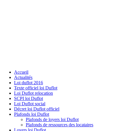
Accueil
Actualités
Loi duflot 2016
Texte officiel loi Duflot
Loi Duflot relocation
SCPI loi Duflot
Loi Duflot social
Décret loi Duflot officiel
Plafonds loi Duflot
Plafonds de loyers loi Duflot
Plafonds de ressources des locataires
Loyers loi Duflot