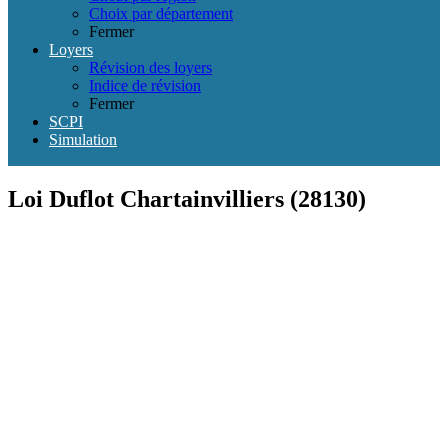
Choix par département
Fermer
Loyers
Révision des loyers
Indice de révision
Fermer
SCPI
Simulation
Loi Duflot Chartainvilliers (28130)