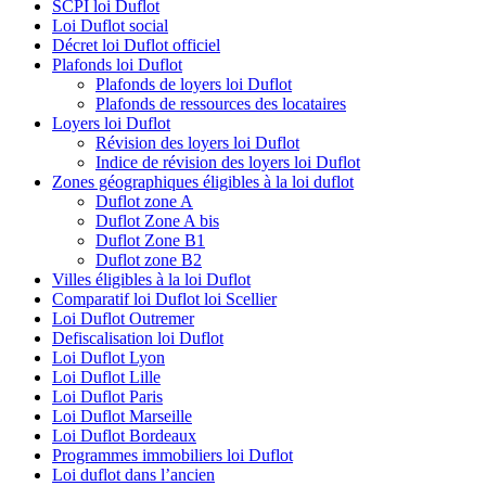
SCPI loi Duflot
Loi Duflot social
Décret loi Duflot officiel
Plafonds loi Duflot
Plafonds de loyers loi Duflot
Plafonds de ressources des locataires
Loyers loi Duflot
Révision des loyers loi Duflot
Indice de révision des loyers loi Duflot
Zones géographiques éligibles à la loi duflot
Duflot zone A
Duflot Zone A bis
Duflot Zone B1
Duflot zone B2
Villes éligibles à la loi Duflot
Comparatif loi Duflot loi Scellier
Loi Duflot Outremer
Defiscalisation loi Duflot
Loi Duflot Lyon
Loi Duflot Lille
Loi Duflot Paris
Loi Duflot Marseille
Loi Duflot Bordeaux
Programmes immobiliers loi Duflot
Loi duflot dans l’ancien