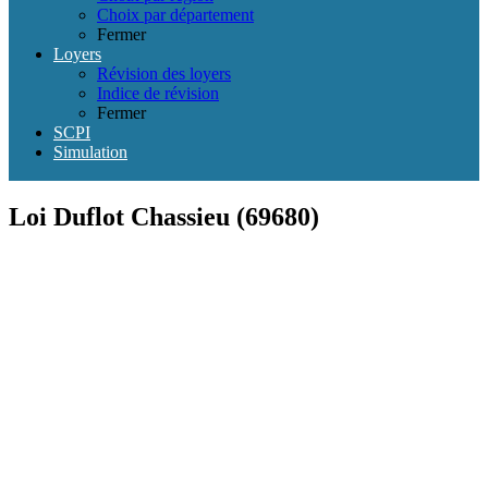
Choix par département
Fermer
Loyers
Révision des loyers
Indice de révision
Fermer
SCPI
Simulation
Loi Duflot Chassieu (69680)