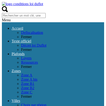
Menu
Accueil
Defiscalisation
Fermer
Texte officiel
Décret loi Duflot
Fermer
Plafonds
Loyers
Ressources
Fermer
Zones
Zone A
Zone A bis
Zone B1
Zone B2
Zone C
Fermer
Villes
Choix par région