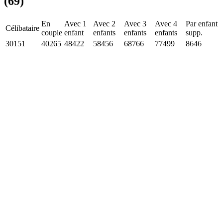
(69)
En
Avec 1
Avec 2
Avec 3
Avec 4
Par enfant
Célibataire
couple
enfant
enfants
enfants
enfants
supp.
30151
40265
48422
58456
68766
77499
8646