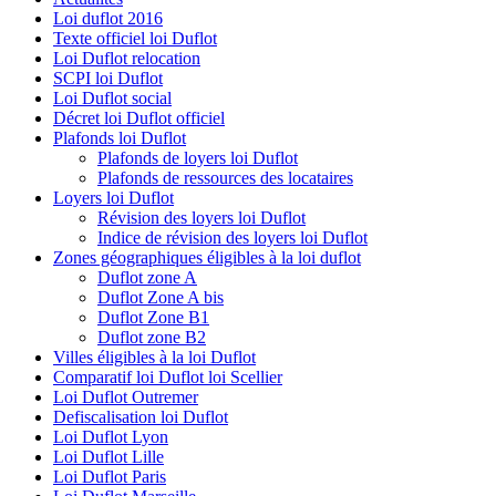
Loi duflot 2016
Texte officiel loi Duflot
Loi Duflot relocation
SCPI loi Duflot
Loi Duflot social
Décret loi Duflot officiel
Plafonds loi Duflot
Plafonds de loyers loi Duflot
Plafonds de ressources des locataires
Loyers loi Duflot
Révision des loyers loi Duflot
Indice de révision des loyers loi Duflot
Zones géographiques éligibles à la loi duflot
Duflot zone A
Duflot Zone A bis
Duflot Zone B1
Duflot zone B2
Villes éligibles à la loi Duflot
Comparatif loi Duflot loi Scellier
Loi Duflot Outremer
Defiscalisation loi Duflot
Loi Duflot Lyon
Loi Duflot Lille
Loi Duflot Paris