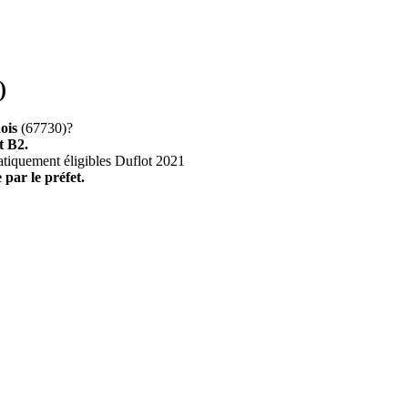
)
ois
(67730)?
t B2.
atiquement éligibles Duflot 2021
 par le préfet.