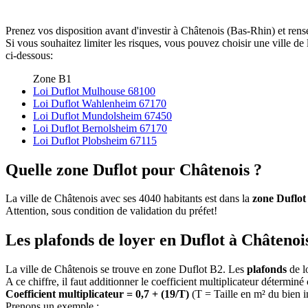
Prenez vos disposition avant d'investir à Châtenois (Bas-Rhin) et rens
Si vous souhaitez limiter les risques, vous pouvez choisir une ville 
ci-dessous:
Zone B1
Loi Duflot Mulhouse 68100
Loi Duflot Wahlenheim 67170
Loi Duflot Mundolsheim 67450
Loi Duflot Bernolsheim 67170
Loi Duflot Plobsheim 67115
Quelle zone Duflot pour Châtenois ?
La ville de Châtenois avec ses 4040 habitants est dans la
zone Duflot
Attention, sous condition de validation du préfet!
Les plafonds de loyer en Duflot à Châtenois
La ville de Châtenois se trouve en zone Duflot B2. Les
plafonds
de l
A ce chiffre, il faut additionner le coefficient multiplicateur déterminé
Coefficient multiplicateur = 0,7 + (19/T)
(T = Taille en m² du bien 
Prenons un exemple :