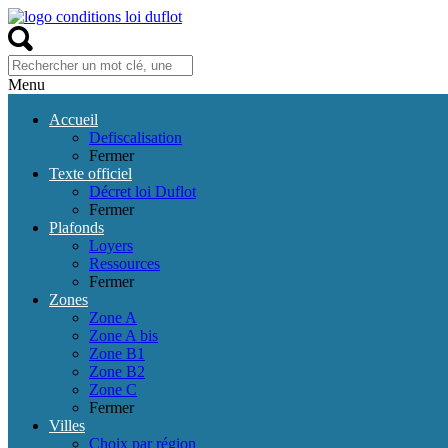
Menu
Accueil
Defiscalisation
Fermer
Texte officiel
Décret loi Duflot
Fermer
Plafonds
Loyers
Ressources
Fermer
Zones
Zone A
Zone A bis
Zone B1
Zone B2
Zone C
Fermer
Villes
Choix par région