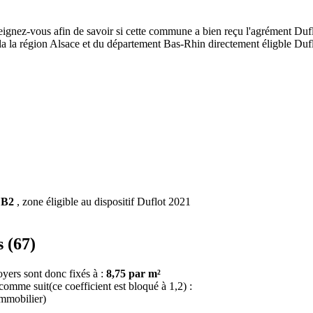
eignez-vous afin de savoir si cette commune a bien reçu l'agrément Dufl
de la la région Alsace et du département Bas-Rhin directement éligble D
 B2
, zone éligible au dispositif Duflot 2021
 (67)
oyers sont donc fixés à :
8,75 par m²
 comme suit(ce coefficient est bloqué à 1,2) :
immobilier)