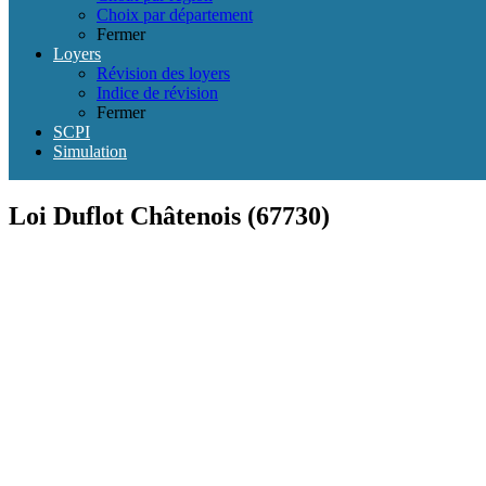
Choix par département
Fermer
Loyers
Révision des loyers
Indice de révision
Fermer
SCPI
Simulation
Loi Duflot Châtenois (67730)