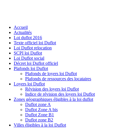
Accueil
Actualités
Loi duflot 2016
Texte officiel loi Duflot
Loi Duflot relocation
SCPI loi Duflot
Loi Duflot social
Décret loi Duflot officiel
Plafonds loi Duflot
Plafonds de loyers loi Duflot
Plafonds de ressources des locataires
Loyers loi Duflot
Révision des loyers loi Duflot
Indice de révision des loyers loi Duflot
Zones géographiques éligibles à la loi duflot
Duflot zone A
Duflot Zone A bis
Duflot Zone B1
Duflot zone B2
Villes éligibles à la loi Duflot