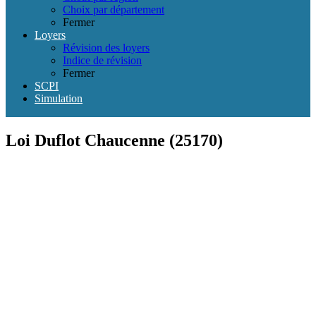
Choix par département
Fermer
Loyers
Révision des loyers
Indice de révision
Fermer
SCPI
Simulation
Loi Duflot Chaucenne (25170)