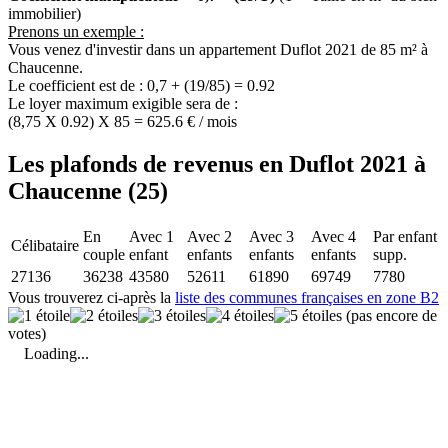
immobilier)
Prenons un exemple :
Vous venez d'investir dans un appartement Duflot 2021 de 85 m² à
Chaucenne.
Le coefficient est de : 0,7 + (19/85) = 0.92
Le loyer maximum exigible sera de :
(8,75 X 0.92) X 85 = 625.6 € / mois
Les plafonds de revenus en Duflot 2021 à
Chaucenne (25)
En
Avec 1
Avec 2
Avec 3
Avec 4
Par enfant
Célibataire
couple
enfant
enfants
enfants
enfants
supp.
27136
36238
43580
52611
61890
69749
7780
Vous trouverez ci-après la
liste des communes françaises en zone B2
(pas encore de
votes)
Loading...