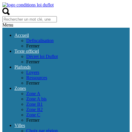
Menu
Accueil
Defiscalisation
Fermer
Texte officiel
Décret loi Duflot
Fermer
Plafonds
Loyers
Ressources
Fermer
Zones
Zone A
Zone A bis
Zone B1
Zone B2
Zone C
Fermer
Villes
Choix par région