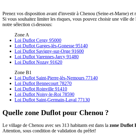
Prenez vos disposition avant d'investir à Chenou (Seine-et-Marne) et 
Si vous souhaitez limiter les risques, vous pouvez choisir une ville 
notre sélection ci-dessous:
Zone A
Loi Duflot Cergy 95000
Loi Duflot Garges-lès-Gonesse 95140
Loi Duflot Savigny-sur-Orge 91600
Loi Duflot Varennes-Jarcy 91480
Loi Duflot Nozay 91620
Zone B1
Loi Duflot Saint-Pierre-lès-Nemours 77140
Loi Duflot Bennecourt 78270
Loi Duflot Roinville 91410
Loi Duflot Noisy-le-Roi 78590
Loi Duflot Saint-Germain-Laval 77130
Quelle zone Duflot pour Chenou ?
Le village de Chenou avec ses 313 habitants est dans la
zone Duflot 
Attention, sous condition de validation du préfet!