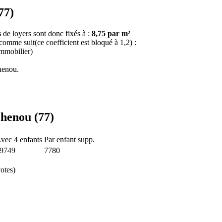
77)
s
de loyers sont donc fixés à :
8,75 par m²
 comme suit(ce coefficient est bloqué à 1,2) :
immobilier)
henou.
Chenou (77)
vec 4 enfants
Par enfant supp.
9749
7780
otes)