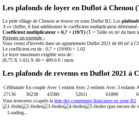
Les plafonds de loyer en Duflot à Chenou (
Le petit village de Chenou se trouve en zone Duflot B2. Les
plafond
A ce chiffre, il faut additionner le coefficient multiplicateur déterminé
Coefficient multiplicateur = 0,7 + (19/T)
(T = Taille en m² du bien 
Prenons un exemple :
Vous venez d'investir dans un appartement Duflot 2021 de 60 m² à C
Le coefficient est de : 0,7 + (19/60) = 1.02
Le loyer maximum exigible sera de :
(8,75 X 1.02) X 60 = 489.6 € / mois
Les plafonds de revenus en Duflot 2021 à 
Célibataire
En couple
Avec 1 enfant
Avec 2 enfants
Avec 3 enfants
A
27136
36238
43580
52611
61890
6
Vous trouverez ci-après la
liste des communes françaises en zone B2
(pas encore de v
Loading...