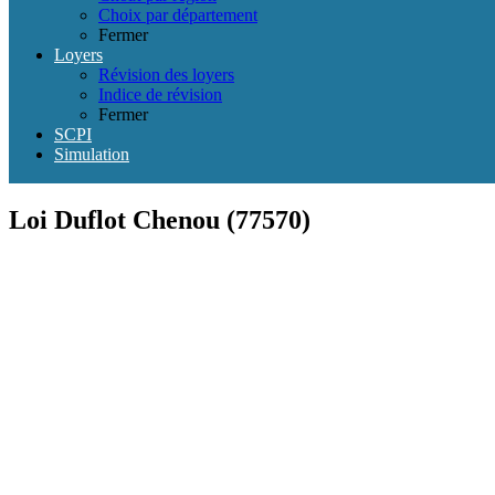
Choix par département
Fermer
Loyers
Révision des loyers
Indice de révision
Fermer
SCPI
Simulation
Loi Duflot Chenou (77570)