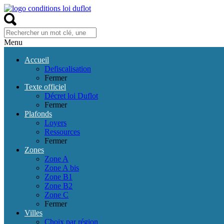
Menu
Accueil
Defiscalisation
Fermer
Texte officiel
Décret loi Duflot
Fermer
Plafonds
Loyers
Ressources
Fermer
Zones
Zone A
Zone A bis
Zone B1
Zone B2
Zone C
Fermer
Villes
Choix par région