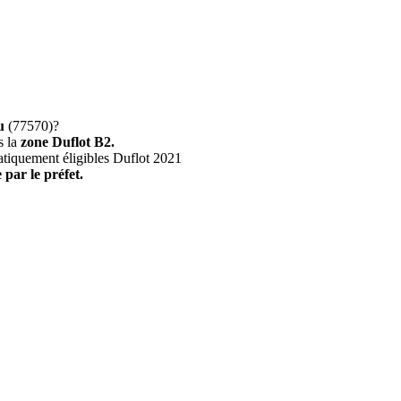
u
(77570)?
s la
zone Duflot B2.
atiquement éligibles Duflot 2021
 par le préfet.