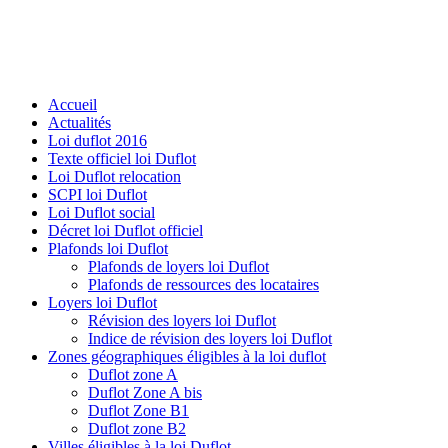
Accueil
Actualités
Loi duflot 2016
Texte officiel loi Duflot
Loi Duflot relocation
SCPI loi Duflot
Loi Duflot social
Décret loi Duflot officiel
Plafonds loi Duflot
Plafonds de loyers loi Duflot
Plafonds de ressources des locataires
Loyers loi Duflot
Révision des loyers loi Duflot
Indice de révision des loyers loi Duflot
Zones géographiques éligibles à la loi duflot
Duflot zone A
Duflot Zone A bis
Duflot Zone B1
Duflot zone B2
Villes éligibles à la loi Duflot