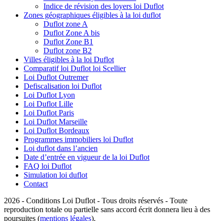
Indice de révision des loyers loi Duflot
Zones géographiques éligibles à la loi duflot
Duflot zone A
Duflot Zone A bis
Duflot Zone B1
Duflot zone B2
Villes éligibles à la loi Duflot
Comparatif loi Duflot loi Scellier
Loi Duflot Outremer
Defiscalisation loi Duflot
Loi Duflot Lyon
Loi Duflot Lille
Loi Duflot Paris
Loi Duflot Marseille
Loi Duflot Bordeaux
Programmes immobiliers loi Duflot
Loi duflot dans l’ancien
Date d’entrée en vigueur de la loi Duflot
FAQ loi Duflot
Simulation loi duflot
Contact
2026 - Conditions Loi Duflot - Tous droits réservés - Toute
reproduction totale ou partielle sans accord écrit donnera lieu à des
poursuites (
mentions légales
).