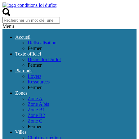
Menu
Accueil
Defiscalisation
Fermer
Texte officiel
Décret loi Duflot
Fermer
Plafonds
Loyers
Ressources
Fermer
Zones
Zone A
Zone A bis
Zone B1
Zone B2
Zone C
Fermer
Villes
Choix par région