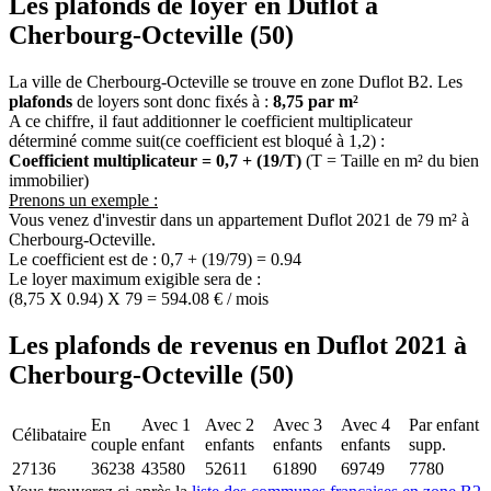
Les plafonds de loyer en Duflot à
Cherbourg-Octeville (50)
La ville de Cherbourg-Octeville se trouve en zone Duflot B2. Les
plafonds
de loyers sont donc fixés à :
8,75 par m²
A ce chiffre, il faut additionner le coefficient multiplicateur
déterminé comme suit(ce coefficient est bloqué à 1,2) :
Coefficient multiplicateur = 0,7 + (19/T)
(T = Taille en m² du bien
immobilier)
Prenons un exemple :
Vous venez d'investir dans un appartement Duflot 2021 de 79 m² à
Cherbourg-Octeville.
Le coefficient est de : 0,7 + (19/79) = 0.94
Le loyer maximum exigible sera de :
(8,75 X 0.94) X 79 = 594.08 € / mois
Les plafonds de revenus en Duflot 2021 à
Cherbourg-Octeville (50)
En
Avec 1
Avec 2
Avec 3
Avec 4
Par enfant
Célibataire
couple
enfant
enfants
enfants
enfants
supp.
27136
36238
43580
52611
61890
69749
7780