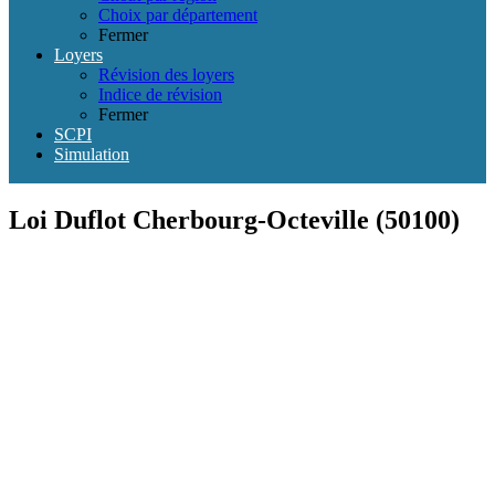
Choix par département
Fermer
Loyers
Révision des loyers
Indice de révision
Fermer
SCPI
Simulation
Loi Duflot Cherbourg-Octeville (50100)