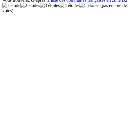
Vous trouverez ci-après la
liste des communes françaises en zone B2
(pas encore de
votes)